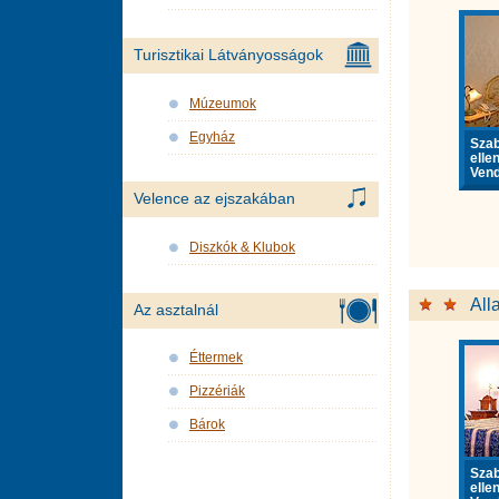
Turisztikai Látványosságok
Múzeumok
Egyház
Sza
elle
Vend
Velence az ejszakában
Diszkók & Klubok
All
Az asztalnál
Éttermek
Pizzériák
Bárok
Sza
elle