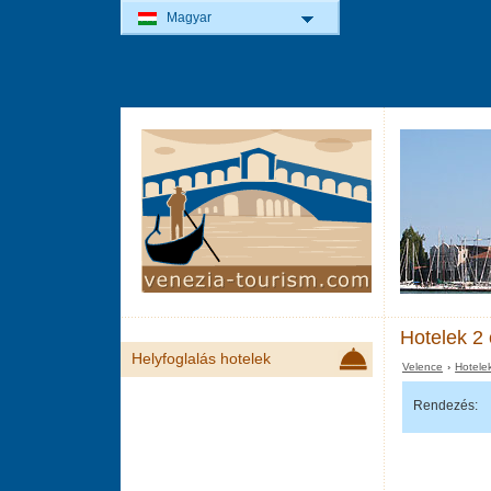
Magyar
Hotelek 2 
Helyfoglalás hotelek
Velence
›
Hotele
Rendezés: