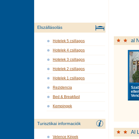
Elszállásolás
al 
Hotelek 5 csillagos
Hotelek 4 csillagos
Hotelek 3 csillagos
Hotelek 2 csillagos
Hotelek 1 csillagos
Sza
Rezidencia
elle
Vend
Bed & Breakfast
Kempingek
Turisztikai informaciók
Al 
Velence Képek