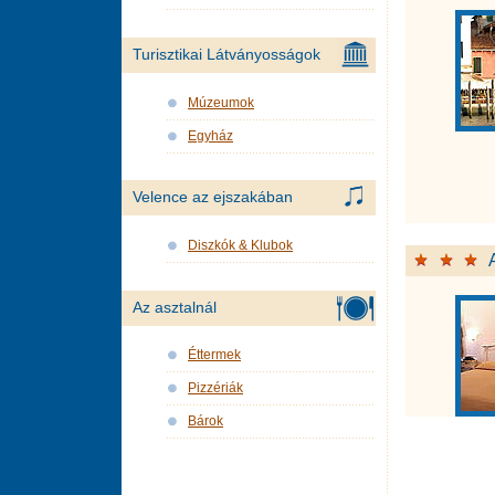
Turisztikai Látványosságok
Múzeumok
Egyház
Velence az ejszakában
Diszkók & Klubok
Az asztalnál
Éttermek
Pizzériák
Bárok