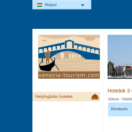
Magyar
Hotelek 3 
Helyfoglalás hotelek
Velence
›
Hotele
Rendezés: