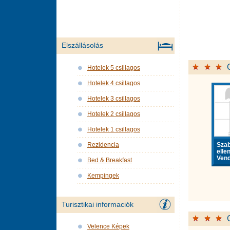
Elszállásolás
Hotelek 5 csillagos
Hotelek 4 csillagos
Hotelek 3 csillagos
Hotelek 2 csillagos
Hotelek 1 csillagos
Sza
Rezidencia
elle
Vend
Bed & Breakfast
Kempingek
Turisztikai informaciók
Velence Képek