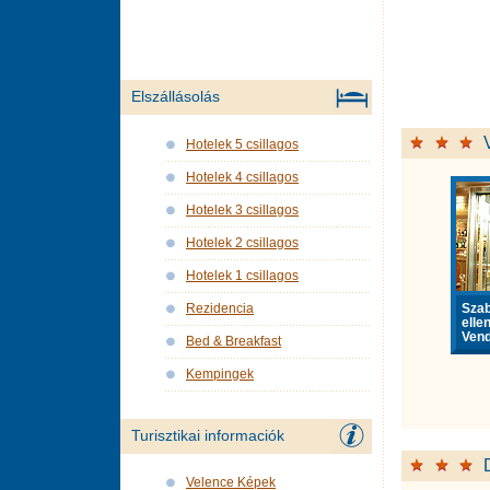
Elszállásolás
Hotelek 5 csillagos
Hotelek 4 csillagos
Hotelek 3 csillagos
Hotelek 2 csillagos
Hotelek 1 csillagos
Sza
Rezidencia
elle
Vend
Bed & Breakfast
Kempingek
Turisztikai informaciók
Velence Képek