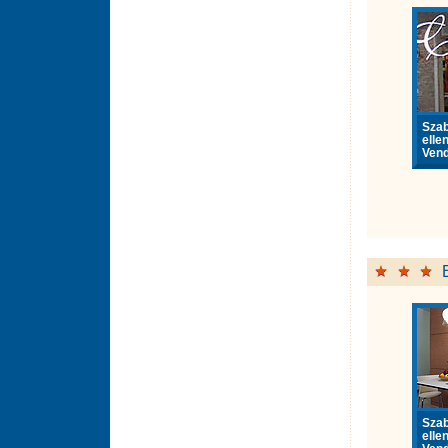
Sza
elle
Vend
Sza
elle