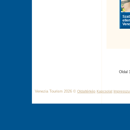
Sza
elle
Vend
Oldal 
Venezia Tourism 2026 ©
Oldaltérkép
Kapcsolat
Impressz