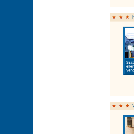
Sza
elle
Vend