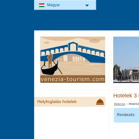
Magyar
Hotelek 3 
Helyfoglalás hotelek
Velence
› Hotele
Rendezés: