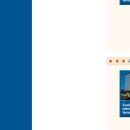
Vend
Sza
elle
Vend