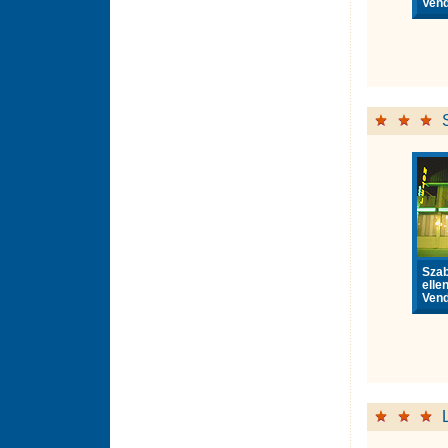
Vend
Sza
elle
Vend