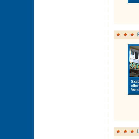
Sza
elle
Vend