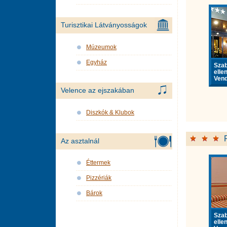
Turisztikai Látványosságok
Múzeumok
Egyház
Sza
elle
Vend
Velence az ejszakában
Diszkók & Klubok
Az asztalnál
Éttermek
Pizzériák
Bárok
Sza
elle