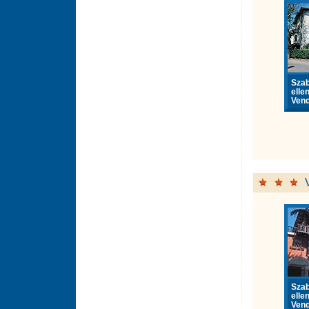
Sza
elle
Vend
Sza
elle
Vend