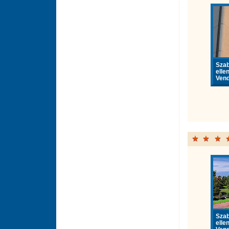
Sza
elle
Vend
Sza
elle