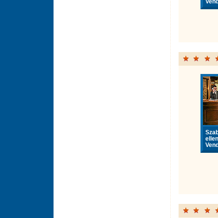
Vend
Sza
elle
Vend