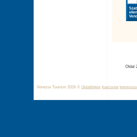
Sza
elle
Vend
Oldal 
Venezia Tourism 2026 ©
Oldaltérkép
Kapcsolat
Impressz