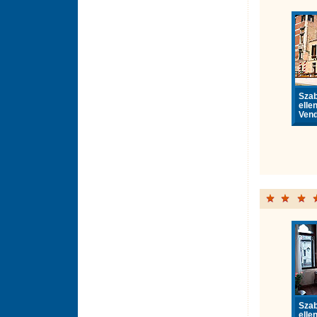
Sza
elle
Vend
Sza
elle