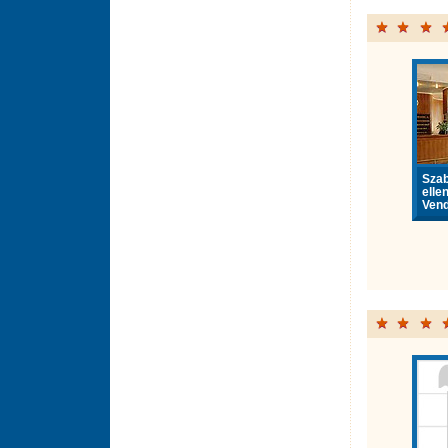
Sza
elle
Vend