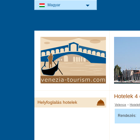
Magyar
Hotelek 4 
Helyfoglalás hotelek
Velence
›
Hotele
Rendezés: