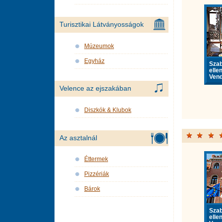
Turisztikai Látványosságok
Múzeumok
Egyház
Sza
elle
Vend
Velence az ejszakában
Diszkók & Klubok
Az asztalnál
Éttermek
Pizzériák
Bárok
Sza
elle