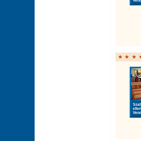
Vend
Sza
elle
Vend