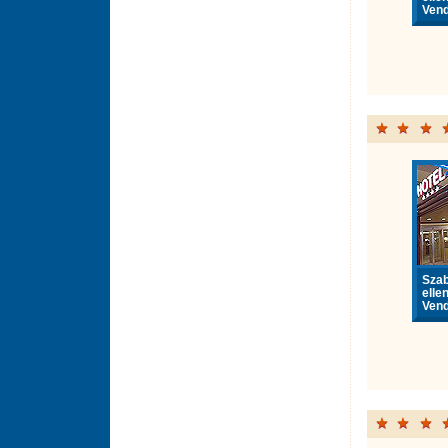
Vend
Sza
elle
Vend