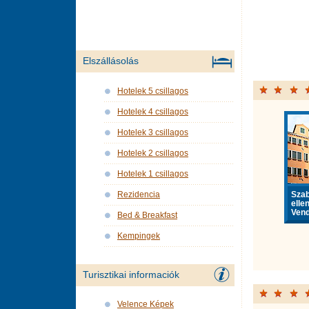
Elszállásolás
Hotelek 5 csillagos
Hotelek 4 csillagos
Hotelek 3 csillagos
Hotelek 2 csillagos
Hotelek 1 csillagos
Sza
Rezidencia
elle
Vend
Bed & Breakfast
Kempingek
Turisztikai informaciók
Velence Képek