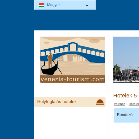
Magyar
Hotelek 5 
Helyfoglalás hotelek
Velence
›
Hotele
Rendezés: