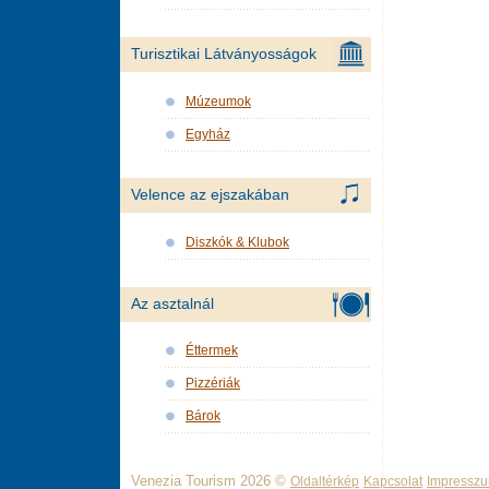
Turisztikai Látványosságok
Múzeumok
Egyház
Velence az ejszakában
Diszkók & Klubok
Az asztalnál
Éttermek
Pizzériák
Bárok
Venezia Tourism 2026 ©
Oldaltérkép
Kapcsolat
Impressz