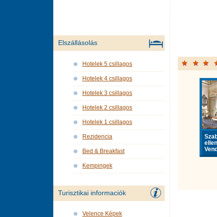
Elszállásolás
Hotelek 5 csillagos
Hotelek 4 csillagos
Hotelek 3 csillagos
Hotelek 2 csillagos
Hotelek 1 csillagos
Sza
Rezidencia
elle
Vend
Bed & Breakfast
Kempingek
Turisztikai informaciók
Velence Képek