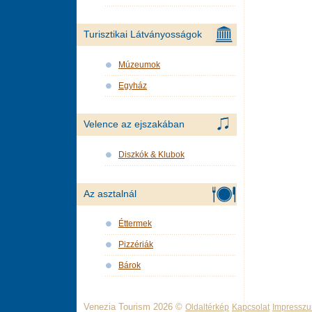
Turisztikai Látványosságok
Múzeumok
Egyház
Velence az ejszakában
Diszkók & Klubok
Az asztalnál
Éttermek
Pizzériák
Bárok
Venezia Tourism 2026 ©
Oldaltérkép
Kapcsolat
Impressz