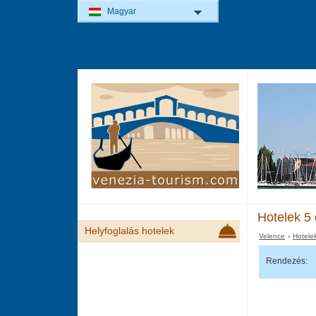
Magyar
Hotelek 5 
Helyfoglalás hotelek
Velence
›
Hotele
Rendezés: