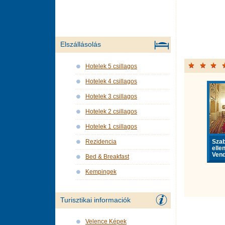
Elszállásolás
Hotelek 5 csillagos
Hotelek 4 csillagos
Hotelek 3 csillagos
Hotelek 2 csillagos
Hotelek 1 csillagos
Sza
Rezidencia
elle
Vend
Bed & Breakfast
Kempingek
Turisztikai informaciók
Velence Képek