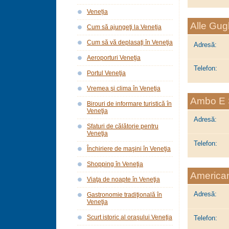
Veneția
Alle Gug
Cum să ajungeţi la Veneţia
Cum să vă deplasaţi în Veneţia
Adresă:
Aeroporturi Veneţia
Telefon:
Portul Veneţia
Vremea şi clima în Veneţia
Ambo E 
Birouri de informare turistică în
Veneţia
Adresă:
Sfaturi de călătorie pentru
Veneţia
Telefon:
Închiriere de maşini în Veneţia
Shopping în Veneţia
America
Viaţa de noapte în Veneţia
Adresă:
Gastronomie tradiţională în
Veneţia
Scurt istoric al oraşului Veneţia
Telefon: