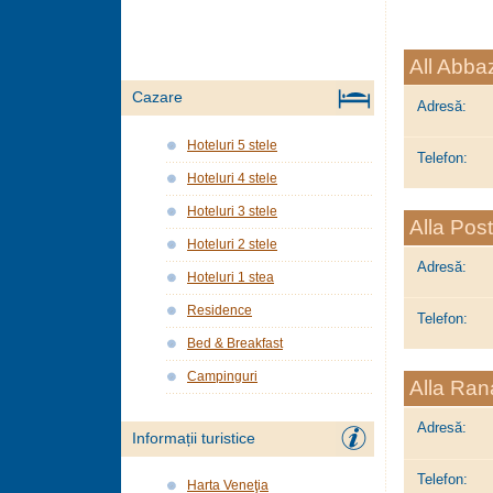
All Abba
Cazare
Adresă:
Hoteluri 5 stele
Telefon:
Hoteluri 4 stele
Hoteluri 3 stele
Alla Pos
Hoteluri 2 stele
Adresă:
Hoteluri 1 stea
Residence
Telefon:
Bed & Breakfast
Campinguri
Alla Ran
Adresă:
Informații turistice
Telefon:
Harta Veneţia