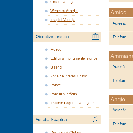
Cardul Veneţia
Webcam Veneţia
Amico
Imagini Veneția
Adresă:
Obiective turistice
Telefon:
Muzee
Ammian
Edificii și monumente istorice
Adresă:
Biserici
Zone de interes turistic
Telefon:
Palate
Parcuri şi grădini
Angio
Insulele Lagunei Veneţiene
Adresă:
Veneția Noaptea
Telefon:
Discoteci & Cluburi