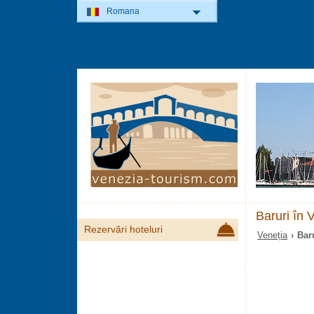
Romana
Baruri în 
Rezervări hoteluri
Veneția
› Baru