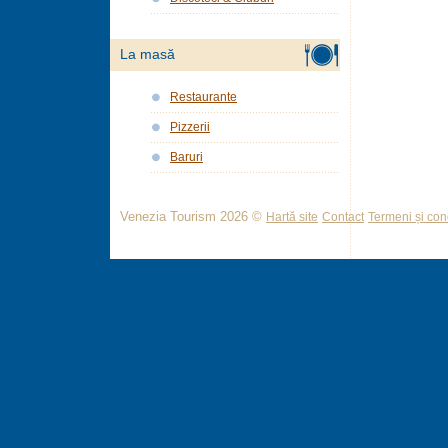
La masă
Restaurante
Pizzerii
Baruri
Venezia Tourism 2026 ©
Hartă site
Contact
Termeni și cond