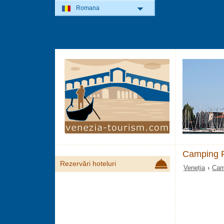
Romana
Camping F
Rezervări hoteluri
Veneția
›
Cam