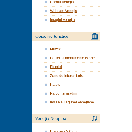
Cardul Veneţia
Webcam Veneţia
Imagini Veneția
Obiective turistice
Muzee
Edificii și monumente istorice
Biserici
Zone de interes turistic
Palate
Parcuri şi grădini
Insulele Lagunei Veneţiene
Veneția Noaptea
Discoteci & Cluburi