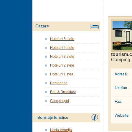
Cazare
Hoteluri 5 stele
Hoteluri 4 stele
tourism.
Hoteluri 3 stele
Camping F
Hoteluri 2 stele
Adresă:
Hoteluri 1 stea
Residence
Telefon:
Bed & Breakfast
Campinguri
Fax:
Website
Informații turistice
Harta Veneţia