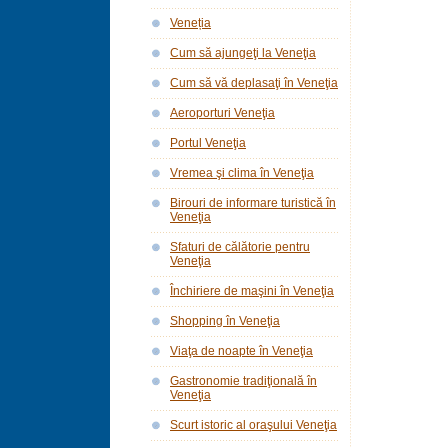
Veneția
Cum să ajungeţi la Veneţia
Cum să vă deplasaţi în Veneţia
Aeroporturi Veneţia
Portul Veneţia
Vremea şi clima în Veneţia
Birouri de informare turistică în
Veneţia
Sfaturi de călătorie pentru
Veneţia
Închiriere de maşini în Veneţia
Shopping în Veneţia
Viaţa de noapte în Veneţia
Gastronomie tradiţională în
Veneţia
Scurt istoric al oraşului Veneţia