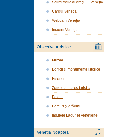
Scurt istoric al oraşului Veneţia
Cardul Veneţia
Webcam Veneţia
Imagini Veneția
Obiective turistice
Muzee
Edificii și monumente istorice
Biserici
Zone de interes turistic
Palate
Parcuri şi grădini
Insulele Lagunei Veneţiene
Veneția Noaptea