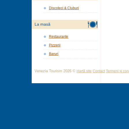
Discoteci & Cluburi
La masă
Restaurante
Pizzerii
Baruri
Venezia Tourism 2026 ©
Hartă site
Contact
Termeni și cond