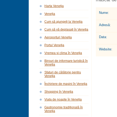
Harta Veneţia
Nume:
Veneția
Cum să ajungeţi la Veneţia
Adresă:
Cum să vă deplasaţi în Veneţia
Data:
Aeroporturi Veneţia
Portul Veneţia
Website:
Vremea şi clima în Veneţia
Birouri de informare turistică în
Veneţia
Sfaturi de călătorie pentru
Veneţia
Închiriere de maşini în Veneţia
Shopping în Veneţia
Viaţa de noapte în Veneţia
Gastronomie tradiţională în
Veneţia