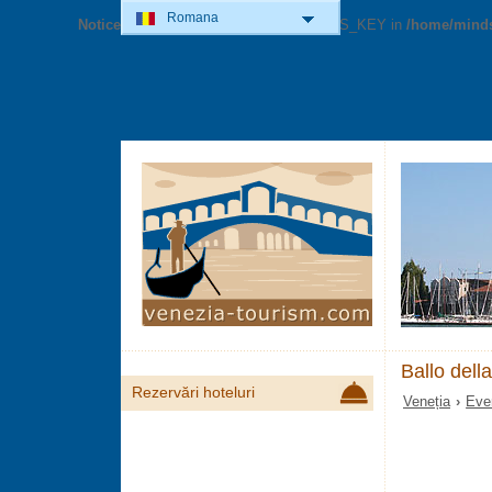
Romana
Notice
: Undefined variable: GOOG_MAPS_KEY in
/home/minds
Ballo dell
Rezervări hoteluri
Veneția
›
Eve