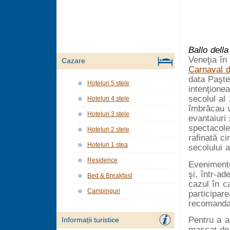
Ballo della
Veneţia în
Cazare
Carnaval d
data Paşte
Hoteluri 5 stele
intenţione
secolul al
Hoteluri 4 stele
îmbrăcau v
Hoteluri 3 stele
evantaiuri
spectacole
Hoteluri 2 stele
rafinată ci
Hoteluri 1 stea
secolului a
Residence
Evenimentu
şi, într-ad
Bed & Breakfast
cazul în c
Campinguri
participare
recomandab
Pentru a a
Informații turistice
mascat de 