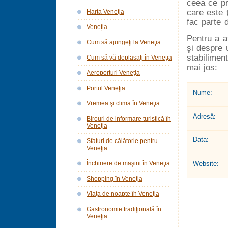
ceea ce pr
care este ţ
Harta Veneţia
fac parte 
Veneția
Pentru a a
Cum să ajungeţi la Veneţia
şi despre 
stabiliment
Cum să vă deplasaţi în Veneţia
mai jos:
Aeroporturi Veneţia
Portul Veneţia
Nume:
Vremea şi clima în Veneţia
Adresă:
Birouri de informare turistică în
Veneţia
Data:
Sfaturi de călătorie pentru
Veneţia
Website:
Închiriere de maşini în Veneţia
Shopping în Veneţia
Viaţa de noapte în Veneţia
Gastronomie tradiţională în
Veneţia