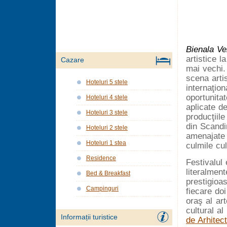
Bienala Ve
artistice l
Cazare
mai vechi.
scena arti
Hoteluri 5 stele
internaţion
oportunita
Hoteluri 4 stele
aplicate d
Hoteluri 3 stele
producţiile
din Scandi
Hoteluri 2 stele
amenajate 
Hoteluri 1 stea
culmile cul
Residence
Festivalul 
literalmen
Bed & Breakfast
prestigioas
Campinguri
fiecare do
oraş al ar
cultural a
Informații turistice
de Arhitec