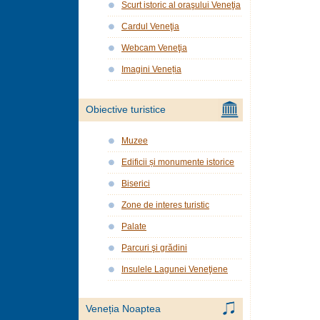
Scurt istoric al oraşului Veneţia
Cardul Veneţia
Webcam Veneţia
Imagini Veneția
Obiective turistice
Muzee
Edificii și monumente istorice
Biserici
Zone de interes turistic
Palate
Parcuri şi grădini
Insulele Lagunei Veneţiene
Veneția Noaptea