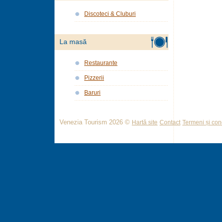
Discoteci & Cluburi
La masă
Restaurante
Pizzerii
Baruri
Venezia Tourism 2026 ©
Hartă site
Contact
Termeni și cond