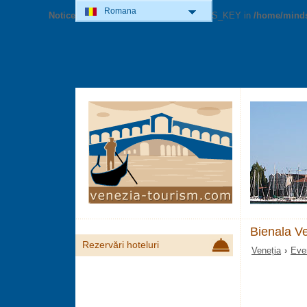
Romana
Notice
: Undefined variable: GOOG_MAPS_KEY in
/home/minds
Bienala V
Rezervări hoteluri
Veneția
›
Eve