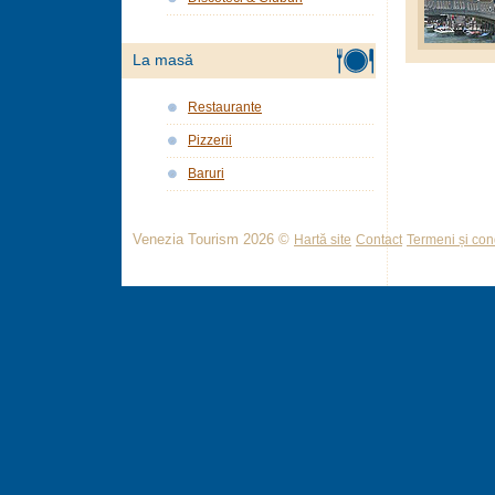
La masă
Restaurante
Pizzerii
Baruri
Venezia Tourism 2026 ©
Hartă site
Contact
Termeni și cond