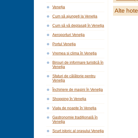
Veneția
Alte hote
Cum să ajungeţi la Veneţia
Cum să vă deplasaţi în Veneţia
Aeroporturi Veneţia
Portul Veneţia
Vremea şi clima în Veneţia
Birouri de informare turistică în
Veneţia
Sfaturi de călătorie pentru
Veneţia
Închiriere de maşini în Veneţia
Shopping în Veneţia
Viaţa de noapte în Veneţia
Gastronomie tradiţională în
Veneţia
Scurt istoric al oraşului Veneţia