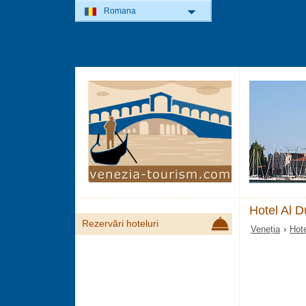
Romana
Hotel Al D
Rezervări hoteluri
Veneția
›
Hote