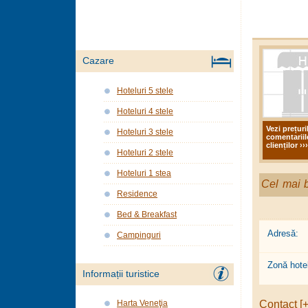
Cazare
Hoteluri 5 stele
Hoteluri 4 stele
Vezi prețuri
Hoteluri 3 stele
comentariil
clienților ›››
Hoteluri 2 stele
Hoteluri 1 stea
Cel mai b
Residence
Bed & Breakfast
Adresă:
Campinguri
Zonă hotel
Informații turistice
Contact [+
Harta Veneţia