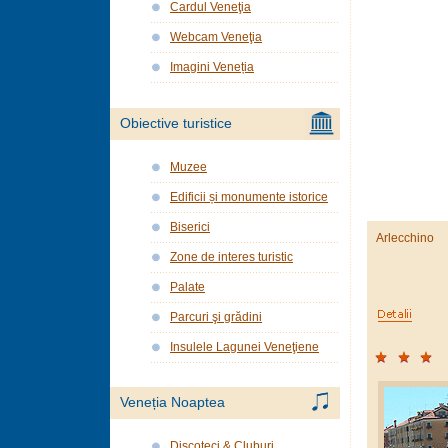
Cardul Veneţia
Webcam Veneţia
Imagini Veneția
Obiective turistice
Muzee
Edificii și monumente istorice
Biserici
Arlecchino
Zone de interes turistic
Palate
Parcuri şi grădini
Insulele Lagunei Veneţiene
Veneția Noaptea
Discoteci & Cluburi