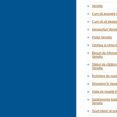
Veneția
Cum să ajungeţi l
Cum să vă deplasa
Aeroporturi Veneţ
Portul Veneţia
Vremea şi clima î
Birouri de informar
Veneţia
Sfaturi de călător
Veneţia
Închiriere de maşi
Shopping în Vene
Viaţa de noapte î
Gastronomie tradi
Veneţia
Scurt istoric al o