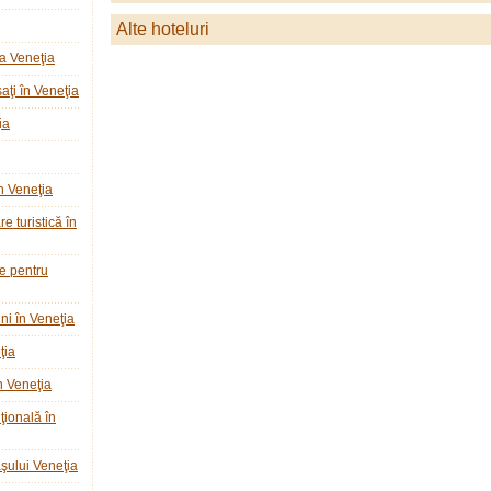
Alte hoteluri
a Veneţia
ţi în Veneţia
ia
n Veneţia
e turistică în
ie pentru
ni în Veneţia
ţia
n Veneţia
ţională în
raşului Veneţia