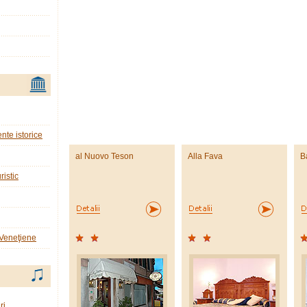
nte istorice
al Nuovo Teson
Alla Fava
B
ristic
 Veneţiene
ri