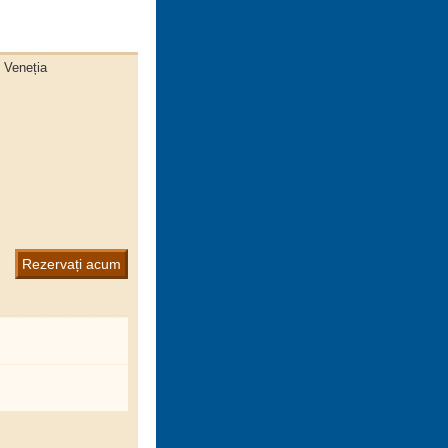
- Veneția
Rezervați acum