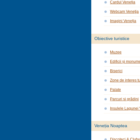
Cardul Veneţia
Webcam Veneţia
Imagini Veneția
Obiective turistice
Muzee
Edificii și monume
Biserici
Zone de interes tu
Palate
Parcuri şi grădini
Insulele Lagunei
Veneția Noaptea
Discoteci & Clubu