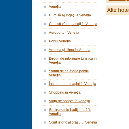
Veneția
Alte hote
Cum să ajungeţi la Veneţia
Cum să vă deplasaţi în Veneţia
Aeroporturi Veneţia
Portul Veneţia
Vremea şi clima în Veneţia
Birouri de informare turistică în
Veneţia
Sfaturi de călătorie pentru
Veneţia
Închiriere de maşini în Veneţia
Shopping în Veneţia
Viaţa de noapte în Veneţia
Gastronomie tradiţională în
Veneţia
Scurt istoric al oraşului Veneţia