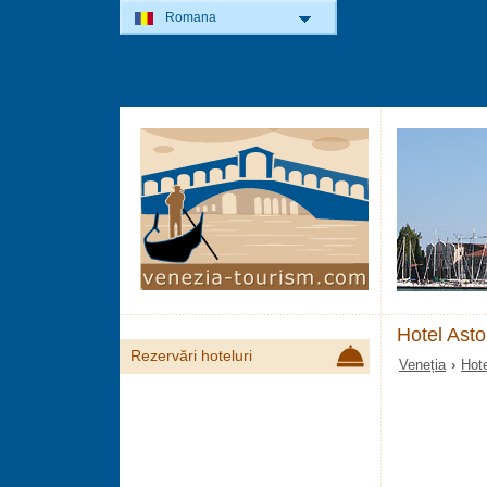
Romana
Hotel Asto
Rezervări hoteluri
Veneția
›
Hote