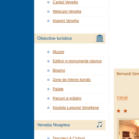
Cardul Veneţia
Webcam Veneţia
Imagini Veneția
Obiective turistice
Muzee
Edificii și monumente istorice
Biserici
Bernardi Se
Zone de interes turistic
Palate
Parcuri şi grădini
Insulele Lagunei Veneţiene
Veneția Noaptea
Discoteci & Cluburi