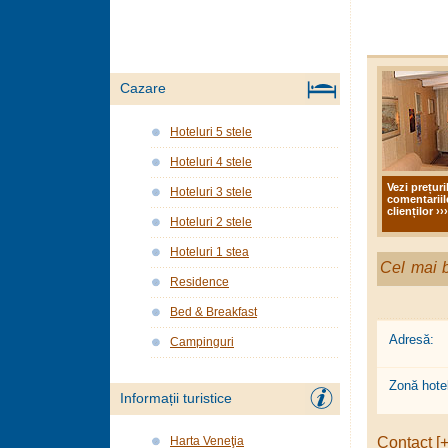
Cazare
Hoteluri 5 stele
Hoteluri 4 stele
Vezi prețuri
Hoteluri 3 stele
comentariil
clienților ›››
Hoteluri 2 stele
Hoteluri 1 stea
Cel mai b
Residence
Bed & Breakfast
Adresă:
Campinguri
Zonă hotel
Informații turistice
Contact [+
Harta Veneţia