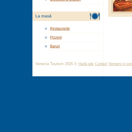
La masă
Restaurante
Pizzerii
Baruri
Venezia Tourism 2026 ©
Hartă site
Contact
Termeni și cond