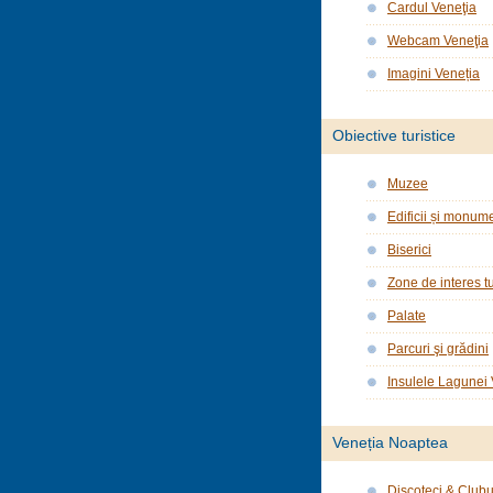
Cardul Veneţia
Webcam Veneţia
Imagini Veneția
Obiective turistice
Muzee
Edificii și monume
Biserici
Zone de interes tu
Palate
Parcuri şi grădini
Insulele Lagunei
Veneția Noaptea
Discoteci & Clubu