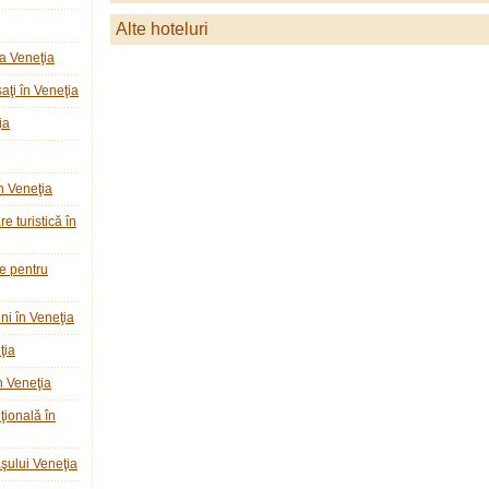
Alte hoteluri
a Veneţia
ţi în Veneţia
ia
n Veneţia
e turistică în
ie pentru
ni în Veneţia
ţia
n Veneţia
ţională în
raşului Veneţia