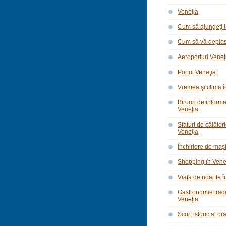
Veneția
Cum să ajungeţi l
Cum să vă deplasa
Aeroporturi Veneţ
Portul Veneţia
Vremea şi clima î
Birouri de informar
Veneţia
Sfaturi de călător
Veneţia
Închiriere de maşi
Shopping în Vene
Viaţa de noapte î
Gastronomie tradi
Veneţia
Scurt istoric al o