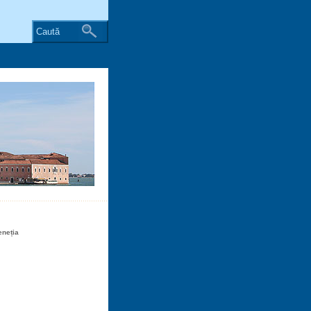
Caută
eneția