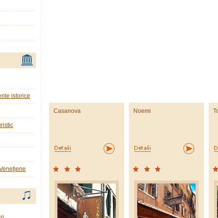
nte istorice
Casanova
Noemi
T
ristic
 Veneţiene
ri