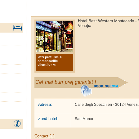
Hotel Best Western Montecarlo - 
Veneția
Vezi prețurile și
comentariile
clienților ›››
Cel mai bun preţ garantat !
Adresă:
Calle degli Specchieri - 30124 Venezi
Zonă hotel:
San Marco
Contact [+]