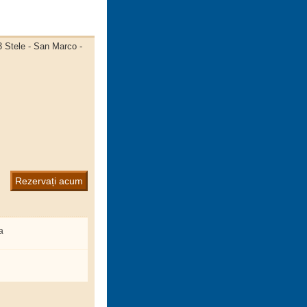
3 Stele - San Marco -
Rezervați acum
a