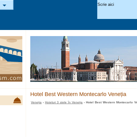
Hotel Best Western Montecarlo Veneția
Veneția
›
Hoteluri 3 stele în Veneția
› Hotel Best Western Montecarlo V