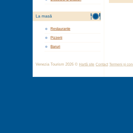
La masă
Restaurante
Pizzerii
Baruri
Venezia Tourism 2026 ©
Hartă site
Contact
Termeni și cond