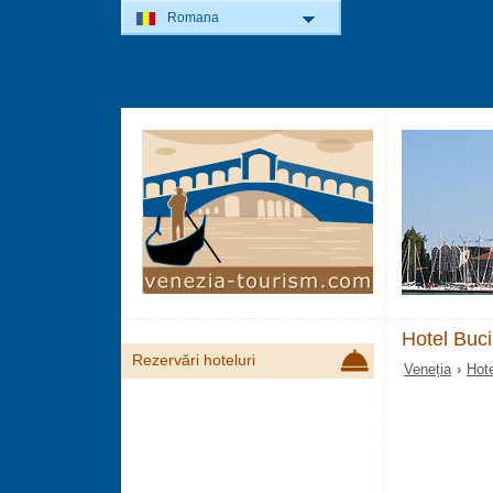
Romana
Hotel Buci
Rezervări hoteluri
Veneția
›
Hote