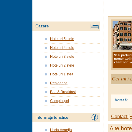
Cazare
Hoteluri 5 stele
Hoteluri 4 stele
Vezi prețuri
Hoteluri 3 stele
comentariil
clienților ›››
Hoteluri 2 stele
Hoteluri 1 stea
Cel mai b
Residence
Bed & Breakfast
Adresă:
Campinguri
Contact [+
Informații turistice
Alte hote
Harta Veneţia