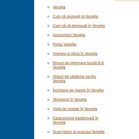
Veneția
Cum să ajungeţi la Veneţia
Cum să vă deplasaţi în Veneţia
Aeroporturi Veneţia
Portul Veneţia
Vremea şi clima în Veneţia
Birouri de informare turistică în
Veneţia
Sfaturi de călătorie pentru
Veneţia
Închiriere de maşini în Veneţia
Shopping în Veneţia
Viaţa de noapte în Veneţia
Gastronomie tradiţională în
Veneţia
Scurt istoric al oraşului Veneţia