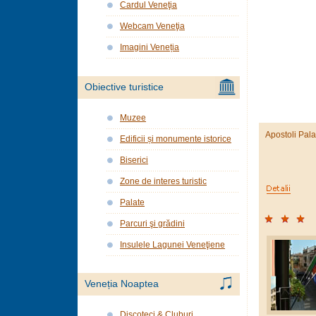
Cardul Veneţia
Webcam Veneţia
Imagini Veneția
Obiective turistice
Muzee
Apostoli Pal
Edificii și monumente istorice
Biserici
Zone de interes turistic
Palate
Parcuri şi grădini
Insulele Lagunei Veneţiene
Veneția Noaptea
Discoteci & Cluburi