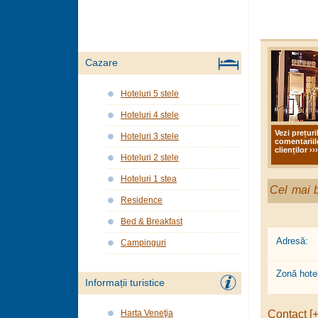
Cazare
Hoteluri 5 stele
Hoteluri 4 stele
Vezi prețuri
Hoteluri 3 stele
comentariil
clienților ›››
Hoteluri 2 stele
Hoteluri 1 stea
Cel mai b
Residence
Bed & Breakfast
Adresă:
Campinguri
Zonă hotel
Informații turistice
Contact [+
Harta Veneţia