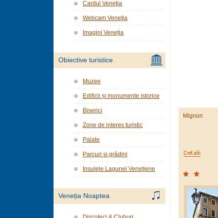
Cardul Veneţia
Webcam Veneţia
Imagini Veneția
Obiective turistice
Muzee
Edificii și monumente istorice
Biserici
Mignon
Zone de interes turistic
Palate
Parcuri şi grădini
Insulele Lagunei Veneţiene
Veneția Noaptea
Discoteci & Cluburi