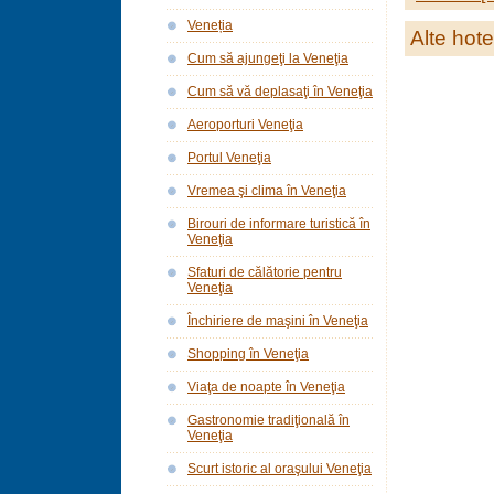
Veneția
Alte hote
Cum să ajungeţi la Veneţia
Cum să vă deplasaţi în Veneţia
Aeroporturi Veneţia
Portul Veneţia
Vremea şi clima în Veneţia
Birouri de informare turistică în
Veneţia
Sfaturi de călătorie pentru
Veneţia
Închiriere de maşini în Veneţia
Shopping în Veneţia
Viaţa de noapte în Veneţia
Gastronomie tradiţională în
Veneţia
Scurt istoric al oraşului Veneţia