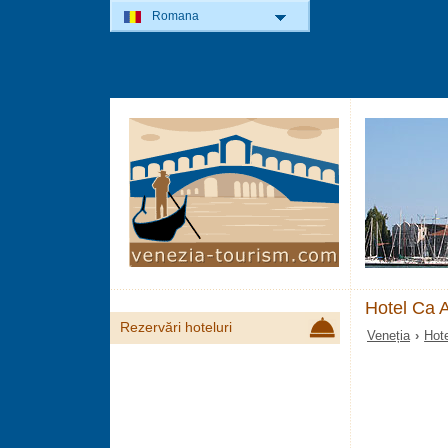
Romana
Hotel Ca A
Rezervări hoteluri
Veneția
›
Hote