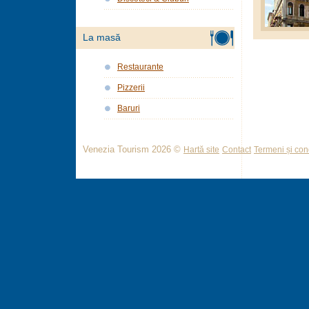
La masă
Restaurante
Pizzerii
Baruri
Venezia Tourism 2026 ©
Hartă site
Contact
Termeni și cond