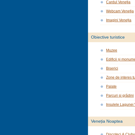
Cardul Veneţia
Webcam Veneţia
Imagini Veneția
Obiective turistice
Muzee
Edificii și monume
Biserici
Zone de interes tu
Palate
Parcuri şi grădini
Insulele Lagunei
Veneția Noaptea
Discoteci & Clubu