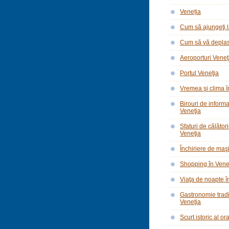
Veneția
Cum să ajungeţi l
Cum să vă deplasa
Aeroporturi Veneţ
Portul Veneţia
Vremea şi clima î
Birouri de informar
Veneţia
Sfaturi de călător
Veneţia
Închiriere de maşi
Shopping în Vene
Viaţa de noapte î
Gastronomie tradi
Veneţia
Scurt istoric al o