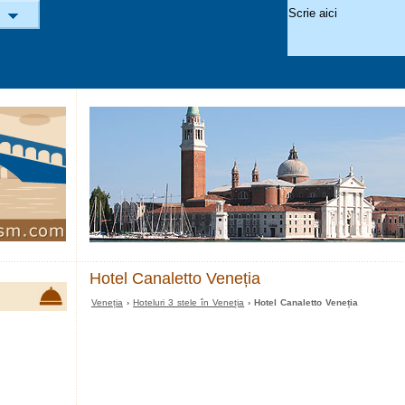
Hotel Canaletto Veneția
Veneția
›
Hoteluri 3 stele în Veneția
› Hotel Canaletto Veneția