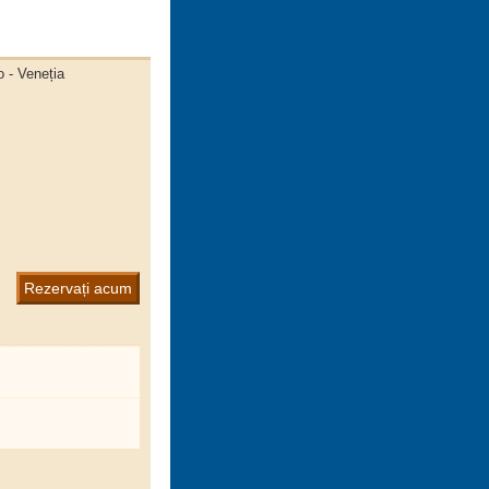
o - Veneția
Rezervați acum