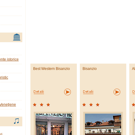
nte istorice
Best Western Bisanzio
Bisanzio
A
ristic
 Veneţiene
ri