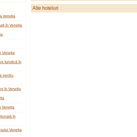
Alte hoteluri
a Veneţia
ţi în Veneţia
ia
n Veneţia
e turistică în
ie pentru
ni în Veneţia
ţia
n Veneţia
ţională în
raşului Veneţia