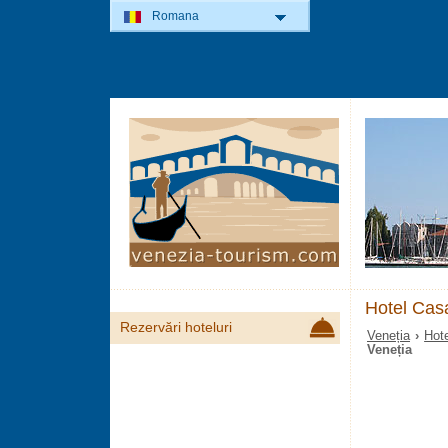
Romana
Hotel Cas
Rezervări hoteluri
Veneția
›
Hote
Veneția