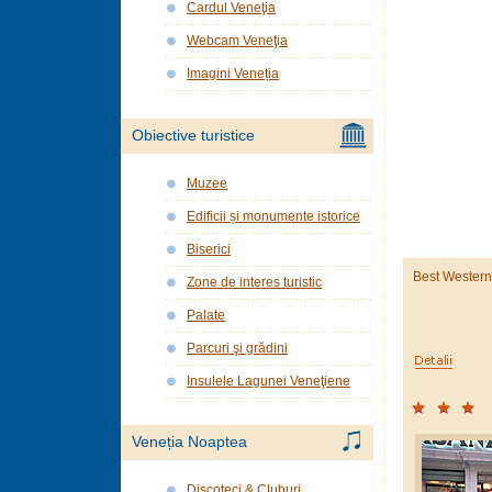
Cardul Veneţia
Webcam Veneţia
Imagini Veneția
Obiective turistice
Muzee
Edificii și monumente istorice
Biserici
Best Western
Zone de interes turistic
Palate
Parcuri şi grădini
Insulele Lagunei Veneţiene
Veneția Noaptea
Discoteci & Cluburi