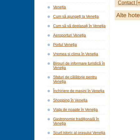
Contact [+
Veneția
Alte hote
Cum să ajungeţi la Veneţia
Cum să vă deplasaţi în Veneţia
Aeroporturi Veneţia
Portul Veneţia
Vremea şi clima în Veneţia
Birouri de informare turistică în
Veneţia
Sfaturi de călătorie pentru
Veneţia
Închiriere de maşini în Veneţia
Shopping în Veneţia
Viaţa de noapte în Veneţia
Gastronomie tradiţională în
Veneţia
Scurt istoric al oraşului Veneţia