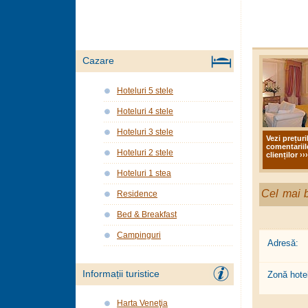
Cazare
Hoteluri 5 stele
Hoteluri 4 stele
Hoteluri 3 stele
Vezi prețuri
comentariil
Hoteluri 2 stele
clienților ›››
Hoteluri 1 stea
Cel mai b
Residence
Bed & Breakfast
Campinguri
Adresă:
Informații turistice
Zonă hotel
Harta Veneţia