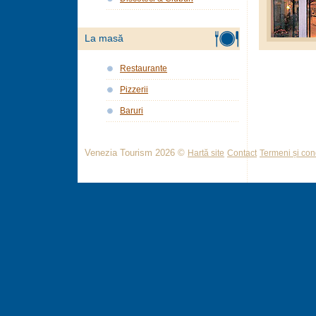
La masă
Restaurante
Pizzerii
Baruri
Venezia Tourism 2026 ©
Hartă site
Contact
Termeni și cond