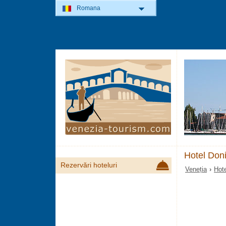
Romana
Hotel Doni
Rezervări hoteluri
Veneția
›
Hote