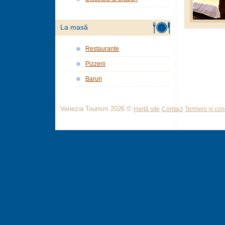
La masă
Restaurante
Pizzerii
Baruri
Venezia Tourism 2026 ©
Hartă site
Contact
Termeni și cond