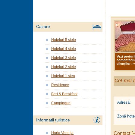
Cazare
Hoteluri 5 stele
Hoteluri 4 stele
Vezi prețuri
Hoteluri 3 stele
comentariil
clienților ›››
Hoteluri 2 stele
Hoteluri 1 stea
Cel mai b
Residence
Bed & Breakfast
Adresă:
Campinguri
Zonă hotel
Informații turistice
Contact [+
Harta Veneţia