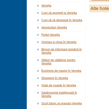
Veneția
Alte hote
Cum să ajungeţi la Veneţia
Cum să vă deplasaţi în Veneţia
Aeroporturi Veneţia
Portul Veneţia
Vremea şi clima în Veneţia
Birouri de informare turistică în
Veneţia
Sfaturi de călătorie pentru
Veneţia
Închiriere de maşini în Veneţia
Shopping în Veneţia
Viaţa de noapte în Veneţia
Gastronomie tradiţională în
Veneţia
Scurt istoric al oraşului Veneţia