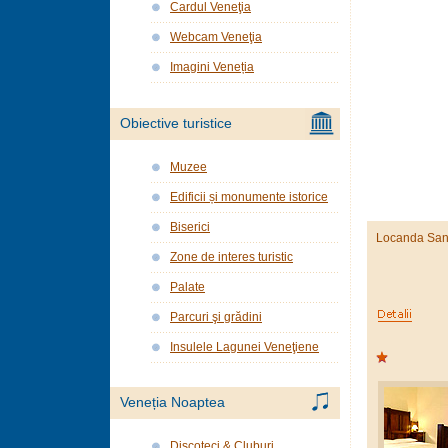
Cardul Veneţia
Webcam Veneţia
Imagini Veneția
Obiective turistice
Muzee
Edificii și monumente istorice
Biserici
Locanda San
Zone de interes turistic
Palate
Parcuri şi grădini
Insulele Lagunei Veneţiene
Veneția Noaptea
Discoteci & Cluburi