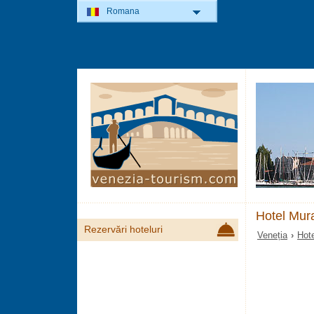
Romana
Hotel Mur
Rezervări hoteluri
Veneția
›
Hote