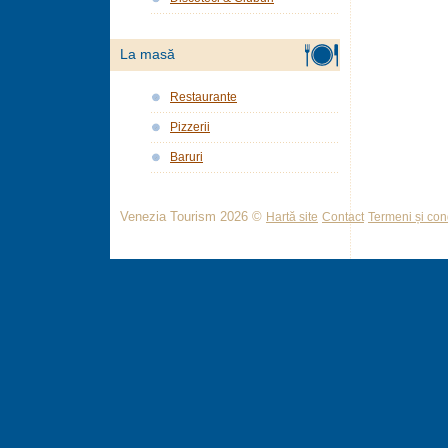
La masă
Restaurante
Pizzerii
Baruri
Venezia Tourism 2026 ©
Hartă site
Contact
Termeni și cond