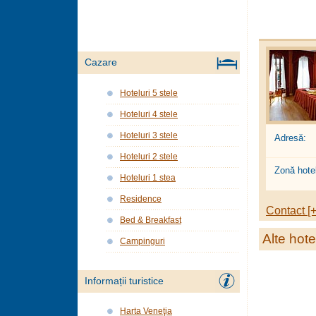
Cazare
Hoteluri 5 stele
Hoteluri 4 stele
Hoteluri 3 stele
Adresă:
Hoteluri 2 stele
Zonă hotel
Hoteluri 1 stea
Residence
Contact [+
Bed & Breakfast
Alte hote
Campinguri
Informații turistice
Harta Veneţia