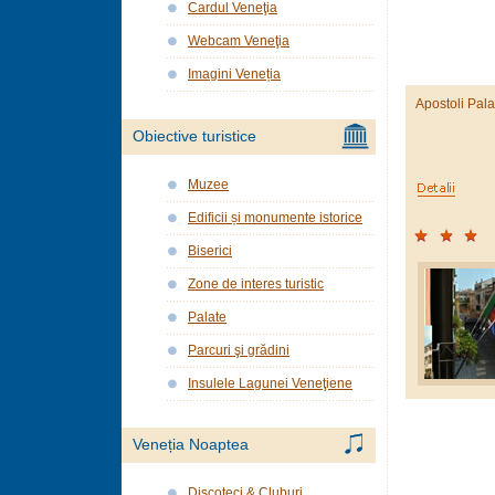
Cardul Veneţia
Webcam Veneţia
Imagini Veneția
Apostoli Pal
Obiective turistice
Muzee
Edificii și monumente istorice
Biserici
Zone de interes turistic
Palate
Parcuri şi grădini
Insulele Lagunei Veneţiene
Veneția Noaptea
Discoteci & Cluburi