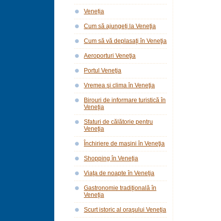
Veneția
Cum să ajungeţi la Veneţia
Cum să vă deplasaţi în Veneţia
Aeroporturi Veneţia
Portul Veneţia
Vremea şi clima în Veneţia
Birouri de informare turistică în
Veneţia
Sfaturi de călătorie pentru
Veneţia
Închiriere de maşini în Veneţia
Shopping în Veneţia
Viaţa de noapte în Veneţia
Gastronomie tradiţională în
Veneţia
Scurt istoric al oraşului Veneţia