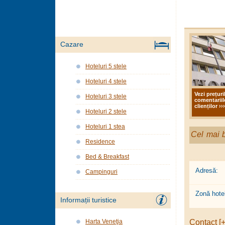
Cazare
Hoteluri 5 stele
Hoteluri 4 stele
Vezi prețuri
Hoteluri 3 stele
comentariil
clienților ›››
Hoteluri 2 stele
Hoteluri 1 stea
Cel mai b
Residence
Bed & Breakfast
Adresă:
Campinguri
Zonă hotel
Informații turistice
Contact [+
Harta Veneţia