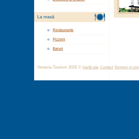
La masă
Restaurante
Pizzerii
Baruri
Venezia Tourism 2026 ©
Hartă site
Contact
Termeni și cond