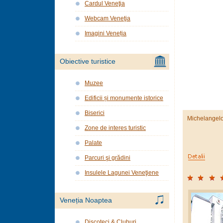
Cardul Veneţia
Webcam Veneţia
Imagini Veneția
Obiective turistice
Muzee
Edificii și monumente istorice
Biserici
Michelangel
Zone de interes turistic
Palate
Parcuri şi grădini
Insulele Lagunei Veneţiene
Veneția Noaptea
Discoteci & Cluburi