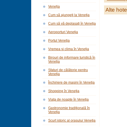
Veneția
Alte hote
Cum să ajungeţi la Veneţia
Cum să vă deplasaţi în Veneţia
Aeroporturi Veneţia
Portul Veneţia
Vremea şi clima în Veneţia
Birouri de informare turistică în
Veneţia
Sfaturi de călătorie pentru
Veneţia
Închiriere de maşini în Veneţia
Shopping în Veneţia
Viaţa de noapte în Veneţia
Gastronomie tradiţională în
Veneţia
Scurt istoric al oraşului Veneţia