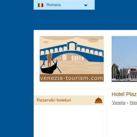
Romana
Hotel Plaz
Rezervări hoteluri
Veneția
›
Hote