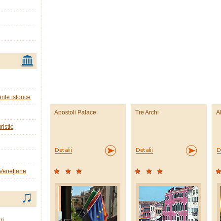
nte istorice
Apostoli Palace
Tre Archi
A
ristic
 Veneţiene
ri