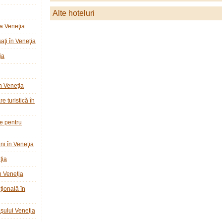
Alte hoteluri
a Veneţia
ţi în Veneţia
ia
n Veneţia
e turistică în
ie pentru
ni în Veneţia
ţia
n Veneţia
ţională în
raşului Veneţia