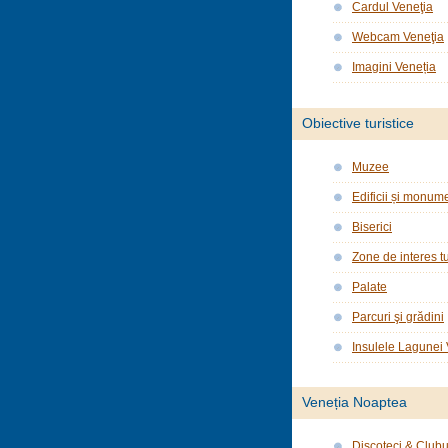
Cardul Veneţia
Webcam Veneţia
Imagini Veneția
Obiective turistice
Muzee
Edificii și monume
Biserici
Zone de interes tu
Palate
Parcuri şi grădini
Insulele Lagunei
Veneția Noaptea
Discoteci & Clubu