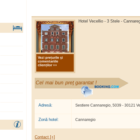
Hotel Vecellio - 3 Stele - Cannareg
Vezi prețurile și
comentariile
clienților ›››
Cel mai bun preţ garantat !
Adresă:
Sestiere Cannaregio, 5039 - 30121 V
Zonă hotel:
Cannaregio
Contact [+]