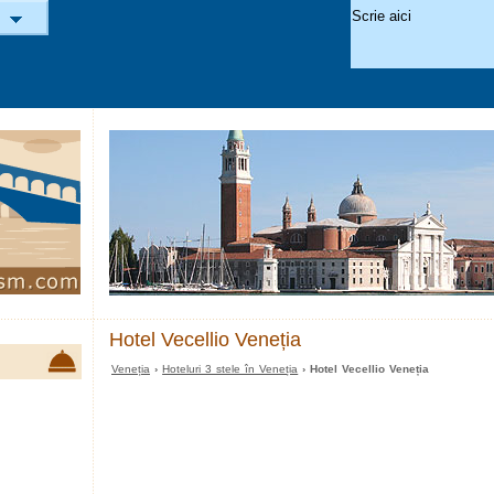
Hotel Vecellio Veneția
Veneția
›
Hoteluri 3 stele în Veneția
› Hotel Vecellio Veneția