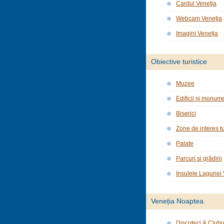
Cardul Veneţia
Webcam Veneţia
Imagini Veneția
Obiective turistice
Muzee
Edificii și monume
Biserici
Zone de interes tu
Palate
Parcuri şi grădini
Insulele Lagunei
Veneția Noaptea
Discoteci & Clubu