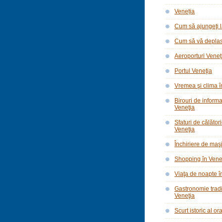
Veneția
Cum să ajungeţi l
Cum să vă deplasa
Aeroporturi Veneţ
Portul Veneţia
Vremea şi clima î
Birouri de informar
Veneţia
Sfaturi de călător
Veneţia
Închiriere de maşi
Shopping în Vene
Viaţa de noapte î
Gastronomie tradi
Veneţia
Scurt istoric al o