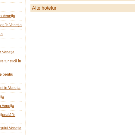
Alte hoteluri
a Veneţia
ţi în Veneţia
ia
n Veneţia
e turistică în
ie pentru
ni în Veneţia
ţia
n Veneţia
ţională în
raşului Veneţia