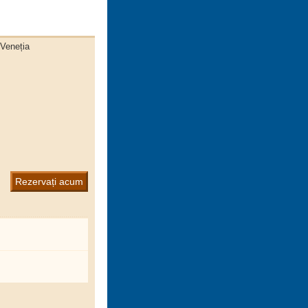
 Veneția
Rezervați acum
7