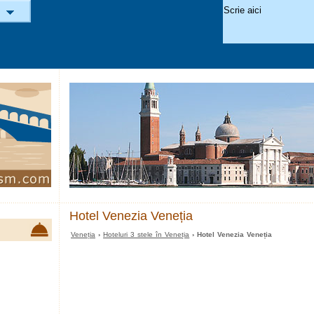
Hotel Venezia Veneția
Veneția
›
Hoteluri 3 stele în Veneția
› Hotel Venezia Veneția