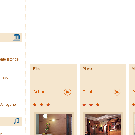
nte istorice
Elite
Piave
V
ristic
 Veneţiene
ri