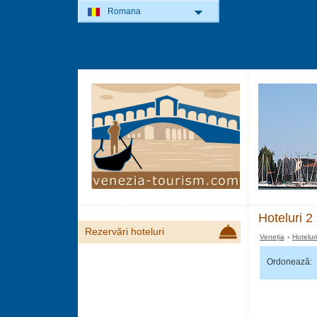
Romana
Hoteluri 2
Rezervări hoteluri
Veneția
›
Hotelur
Ordonează: