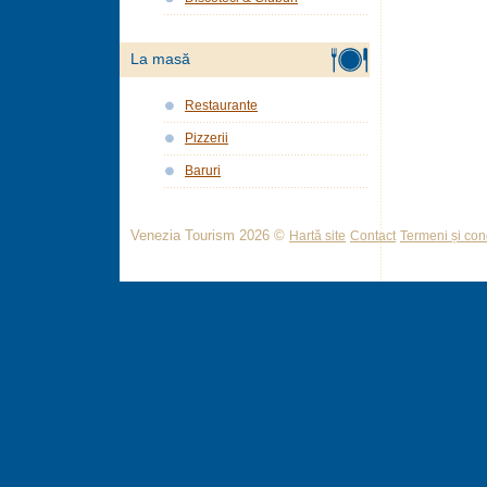
La masă
Restaurante
Pizzerii
Baruri
Venezia Tourism 2026 ©
Hartă site
Contact
Termeni și cond