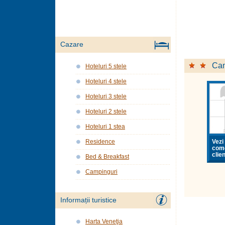
Cazare
Can
Hoteluri 5 stele
Hoteluri 4 stele
Hoteluri 3 stele
Hoteluri 2 stele
Hoteluri 1 stea
Vezi 
Residence
come
clien
Bed & Breakfast
Campinguri
Informații turistice
Harta Veneţia