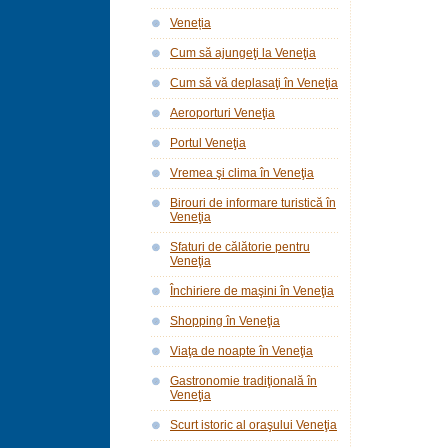
Veneția
Cum să ajungeţi la Veneţia
Cum să vă deplasaţi în Veneţia
Aeroporturi Veneţia
Portul Veneţia
Vremea şi clima în Veneţia
Birouri de informare turistică în
Veneţia
Sfaturi de călătorie pentru
Veneţia
Închiriere de maşini în Veneţia
Shopping în Veneţia
Viaţa de noapte în Veneţia
Gastronomie tradiţională în
Veneţia
Scurt istoric al oraşului Veneţia