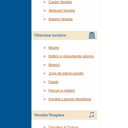
Cardul Veneţia
Webcam Veneţia
Imagini Veneția
Obiective turistice
Muzee
Edificii și monumente istorice
Biserici
Zone de interes turistic
Palate
Parcuri şi grădini
Insulele Lagunei Veneţiene
Veneția Noaptea
Discoteci & Cluburi