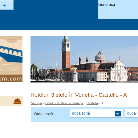
Hoteluri 3 stele în Veneția - Castello - A
Veneția
›
Hoteluri 3 stele în Veneția
›
Castello
› A
după zonă
după l
Ordonează: