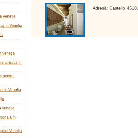
Adresă: Castello 4510
a Veneţia
ţi în Veneţia
ia
n Veneţia
e turistică în
ie pentru
ni în Veneţia
ţia
n Veneţia
ţională în
raşului Veneţia