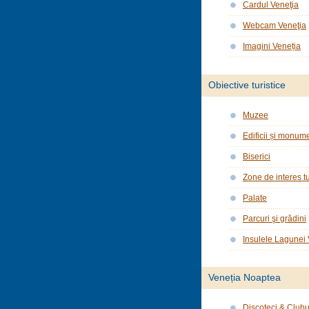
Cardul Veneţia
Webcam Veneţia
Imagini Veneția
Obiective turistice
Muzee
Edificii și monume
Biserici
Zone de interes tu
Palate
Parcuri şi grădini
Insulele Lagunei
Veneția Noaptea
Discoteci & Clubu