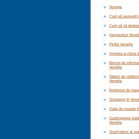
Veneția
Cum să ajungeţi l
Cum să vă deplasa
Aeroporturi Veneţ
Portul Veneţia
Vremea şi clima î
Birouri de informar
Veneţia
Sfaturi de călător
Veneţia
Închiriere de maşi
Shopping în Vene
Viaţa de noapte î
Gastronomie tradi
Veneţia
Scurt istoric al o