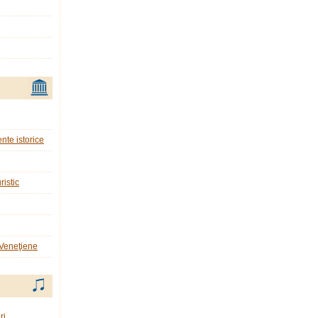
nte istorice
ristic
 Veneţiene
ri