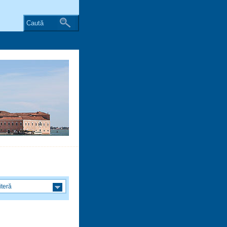
Caută
iteră