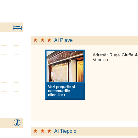
Al Piave
Adresă: Ruga Giuffa 4
Venezia
Vezi prețurile și
comentariile
clienților ›
Al Tiepolo