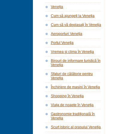
Veneția
Cum să ajungeţi la Veneţia
Cum să vă deplasaţi în Veneţia
Aeroporturi Veneţia
Portul Veneţia
Vremea şi clima în Veneţia
Birouri de informare turistică în
Veneţia
Sfaturi de călătorie pentru
Veneţia
Închiriere de maşini în Veneţia
Shopping în Veneţia
Viaţa de noapte în Veneţia
Gastronomie tradiţională în
Veneţia
Scurt istoric al oraşului Veneţia