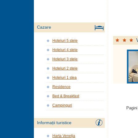
Cazare
Hoteluri 5 stele
Hoteluri 4 stele
Hoteluri 3 stele
Hoteluri 2 stele
Hoteluri 1 stea
Residence
Bed & Breakfast
Campinguri
Pagini
Informații turistice
Harta Veneţia