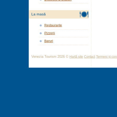
La masă
Restaurante
Pizzerii
Baruri
Venezia Tourism 2026 ©
Hartă site
Contact
Termeni și cond