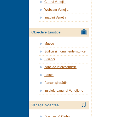
Cardul Veneţia
Webcam Veneţia
Imagini Veneția
Obiective turistice
Muzee
Edificii și monumente istorice
Biserici
Zone de interes turistic
Palate
Parcuri şi grădini
Insulele Lagunei Veneţiene
Veneția Noaptea
Discoteci & Cluburi