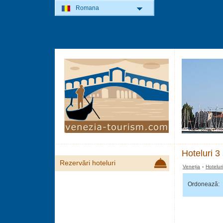
Romana
Hoteluri 3
Rezervări hoteluri
Veneția
›
Hotelur
Ordonează: