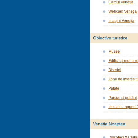
Cardul Veneţia
Webcam Veneţia
Imagini Veneția
Obiective turistice
Muzee
Edificii și monume
Biserici
Zone de interes tu
Palate
Parcuri şi grădini
Insulele Lagunei
Veneția Noaptea
Discoteci & Clubu