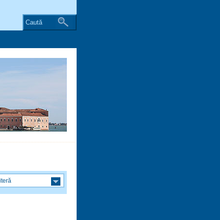
Caută
iteră