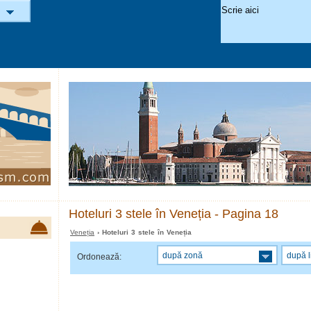
Hoteluri 3 stele în Veneția - Pagina 18
Veneția
› Hoteluri 3 stele în Veneția
după zonă
după l
Ordonează: