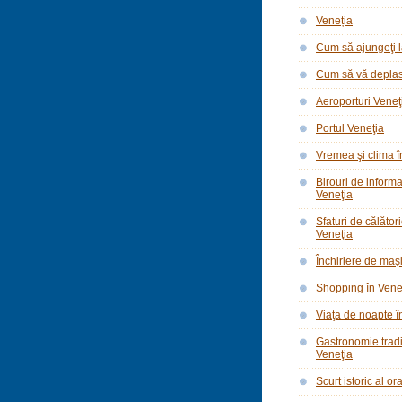
Veneția
Cum să ajungeţi l
Cum să vă deplasa
Aeroporturi Veneţ
Portul Veneţia
Vremea şi clima î
Birouri de informar
Veneţia
Sfaturi de călător
Veneţia
Închiriere de maşi
Shopping în Vene
Viaţa de noapte î
Gastronomie tradi
Veneţia
Scurt istoric al o