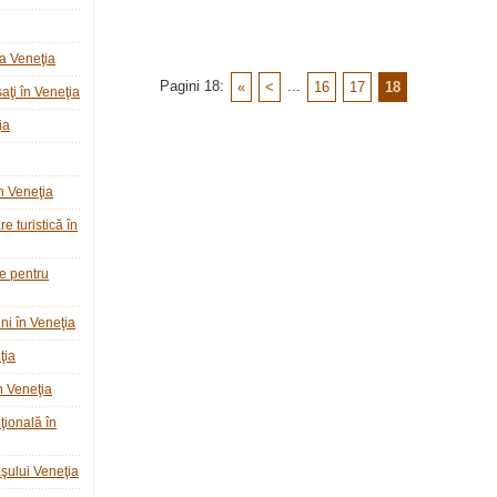
a Veneţia
Pagini 18:
...
«
<
16
17
18
ţi în Veneţia
ia
n Veneţia
e turistică în
ie pentru
ni în Veneţia
ţia
n Veneţia
ţională în
raşului Veneţia