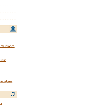
nte istorice
ristic
 Veneţiene
ri