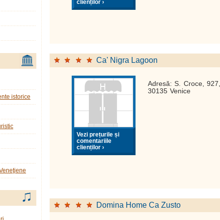
clienților ›
Ca' Nigra Lagoon
Adresă: S. Croce, 927
30135 Venice
nte istorice
ristic
Vezi prețurile și
comentariile
clienților ›
 Veneţiene
Domina Home Ca Zusto
ri