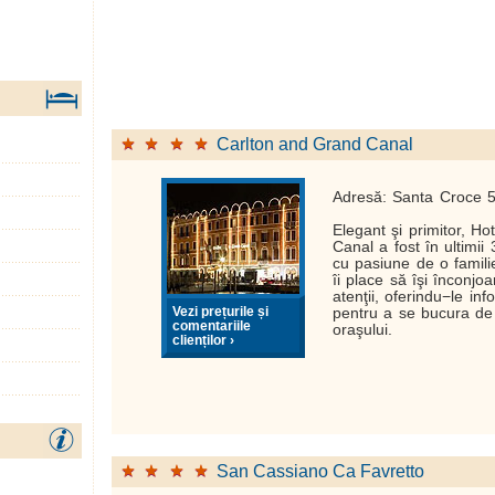
Carlton and Grand Canal
Adresă: Santa Croce 
Elegant şi primitor, Ho
Canal a fost în ultimii
cu pasiune de o famili
îi place să îşi înconjo
atenţii, oferindu−le inf
Vezi prețurile și
pentru a se bucura de
comentariile
oraşului.
clienților ›
San Cassiano Ca Favretto