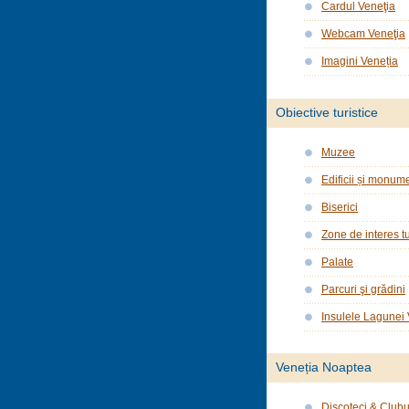
Cardul Veneţia
Webcam Veneţia
Imagini Veneția
Obiective turistice
Muzee
Edificii și monume
Biserici
Zone de interes tu
Palate
Parcuri şi grădini
Insulele Lagunei
Veneția Noaptea
Discoteci & Clubu