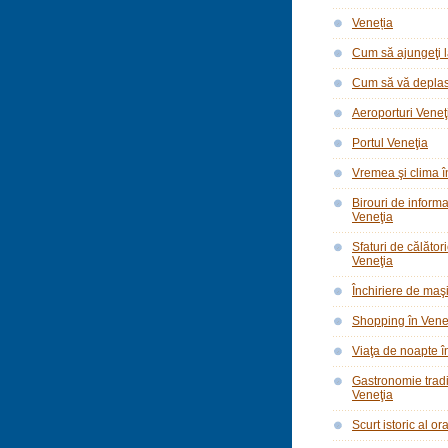
Veneția
Cum să ajungeţi l
Cum să vă deplasa
Aeroporturi Veneţ
Portul Veneţia
Vremea şi clima î
Birouri de informar
Veneţia
Sfaturi de călător
Veneţia
Închiriere de maşi
Shopping în Vene
Viaţa de noapte î
Gastronomie tradi
Veneţia
Scurt istoric al o