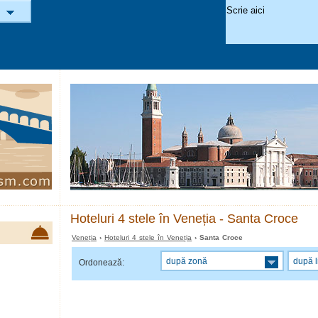
Hoteluri 4 stele în Veneția - Santa Croce
Veneția
›
Hoteluri 4 stele în Veneția
› Santa Croce
după zonă
după l
Ordonează: