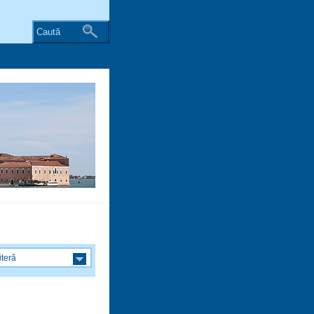
Caută
iteră