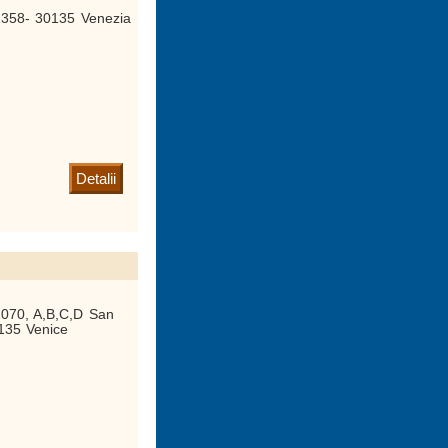
1358- 30135 Venezia
Detalii
2070, A,B,C,D San
135 Venice