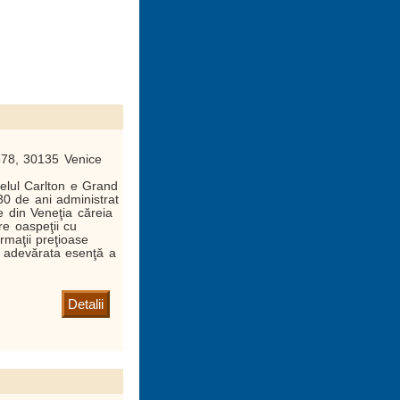
578, 30135 Venice
telul Carlton e Grand
 30 de ani administrat
e din Veneţia căreia
are oaspeţii cu
ormaţii preţioase
 adevărata esenţă a
Detalii