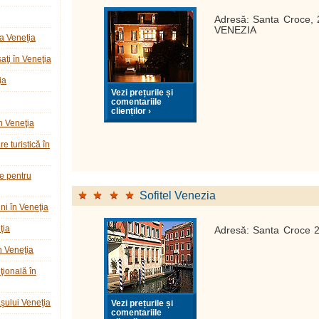
Adresă: Santa Croce,
VENEZIA
a Veneţia
ţi în Veneţia
ia
Vezi prețurile și
comentariile
clienților ›
n Veneţia
e turistică în
ie pentru
Sofitel Venezia
ni în Veneţia
ţia
Adresă: Santa Croce
n Veneţia
ţională în
raşului Veneţia
Vezi prețurile și
comentariile