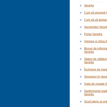
Veneția
Cum să ajungeţi l
Cum să vă deplasa
Aeroporturi Veneţ
Portul Veneţia
Vremea şi clima î
Birouri de informar
Veneţia
Sfaturi de călător
Veneţia
Închiriere de maşi
Shopping în Vene
Viaţa de noapte î
Gastronomie tradi
Veneţia
Scurt istoric al o