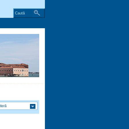
Caută
iteră