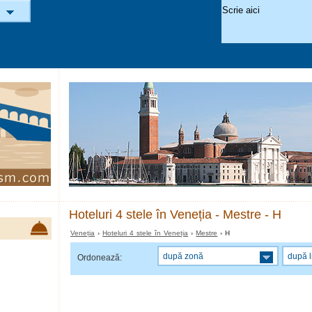
Hoteluri 4 stele în Veneția - Mestre - H
Veneția
›
Hoteluri 4 stele în Veneția
›
Mestre
› H
după zonă
după l
Ordonează: