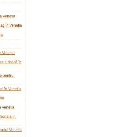
a Veneţia
ţi în Veneţia
ia
n Veneţia
e turistică în
ie pentru
ni în Veneţia
ţia
n Veneţia
ţională în
raşului Veneţia