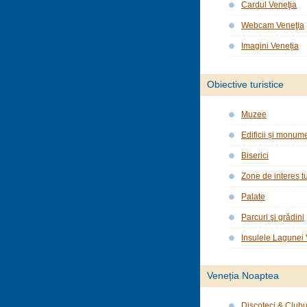
Cardul Veneţia
Webcam Veneţia
Imagini Veneția
Obiective turistice
Muzee
Edificii și monume
Biserici
Zone de interes tu
Palate
Parcuri şi grădini
Insulele Lagunei
Veneția Noaptea
Discoteci & Clubu