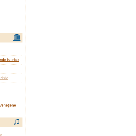
nte istorice
ristic
 Veneţiene
ri