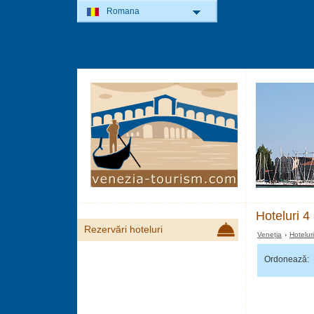
Romana
Hoteluri 4
Rezervări hoteluri
Veneția
›
Hotelur
Ordonează: