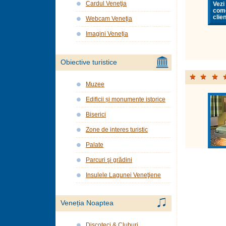
Cardul Veneţia
Vezi 
come
clien
Webcam Veneţia
Imagini Veneția
Obiective turistice
Muzee
Edificii și monumente istorice
Biserici
Zone de interes turistic
Palate
Parcuri şi grădini
Insulele Lagunei Veneţiene
Veneția Noaptea
Discoteci & Cluburi