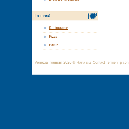
La masă
Restaurante
Pizzerii
Baruri
Venezia Tourism 2026 ©
Hartă site
Contact
Termeni și cond