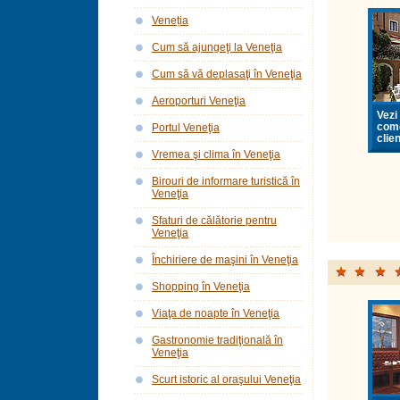
Veneția
Cum să ajungeţi la Veneţia
Cum să vă deplasaţi în Veneţia
Aeroporturi Veneţia
Vezi 
come
Portul Veneţia
clien
Vremea şi clima în Veneţia
Birouri de informare turistică în
Veneţia
Sfaturi de călătorie pentru
Veneţia
Închiriere de maşini în Veneţia
Shopping în Veneţia
Viaţa de noapte în Veneţia
Gastronomie tradiţională în
Veneţia
Scurt istoric al oraşului Veneţia