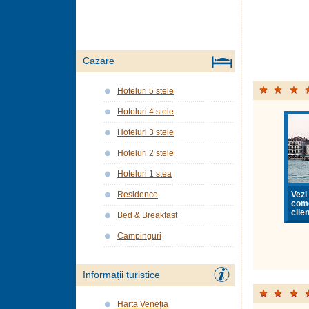
Cazare
Hoteluri 5 stele
Hoteluri 4 stele
Hoteluri 3 stele
Hoteluri 2 stele
Hoteluri 1 stea
Vezi 
Residence
come
clien
Bed & Breakfast
Campinguri
Informații turistice
Harta Veneţia