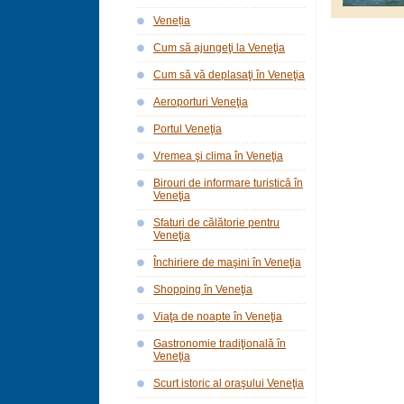
Veneția
Cum să ajungeţi la Veneţia
Cum să vă deplasaţi în Veneţia
Aeroporturi Veneţia
Portul Veneţia
Vremea şi clima în Veneţia
Birouri de informare turistică în
Veneţia
Sfaturi de călătorie pentru
Veneţia
Închiriere de maşini în Veneţia
Shopping în Veneţia
Viaţa de noapte în Veneţia
Gastronomie tradiţională în
Veneţia
Scurt istoric al oraşului Veneţia