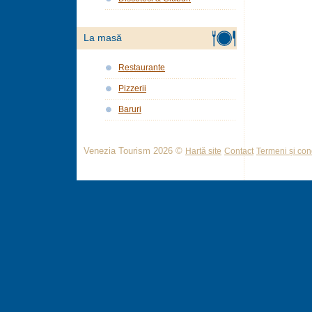
La masă
Restaurante
Pizzerii
Baruri
Venezia Tourism 2026 ©
Hartă site
Contact
Termeni și cond