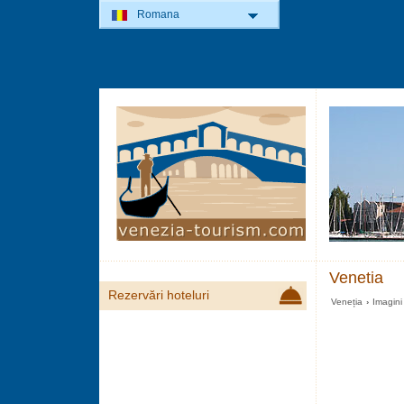
Romana
Venetia
Rezervări hoteluri
Veneția
›
Imagini