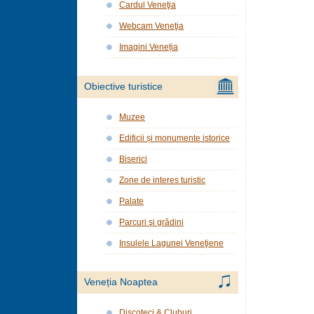
Cardul Veneţia
Webcam Veneţia
Imagini Veneția
Obiective turistice
Muzee
Edificii și monumente istorice
Biserici
Zone de interes turistic
Palate
Parcuri şi grădini
Insulele Lagunei Veneţiene
Veneția Noaptea
Discoteci & Cluburi