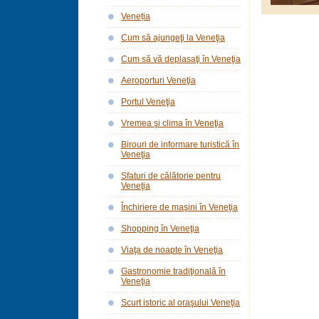
Veneția
Cum să ajungeţi la Veneţia
Cum să vă deplasaţi în Veneţia
Aeroporturi Veneţia
Portul Veneţia
Vremea şi clima în Veneţia
Birouri de informare turistică în
Veneţia
Sfaturi de călătorie pentru
Veneţia
Închiriere de maşini în Veneţia
Shopping în Veneţia
Viaţa de noapte în Veneţia
Gastronomie tradiţională în
Veneţia
Scurt istoric al oraşului Veneţia