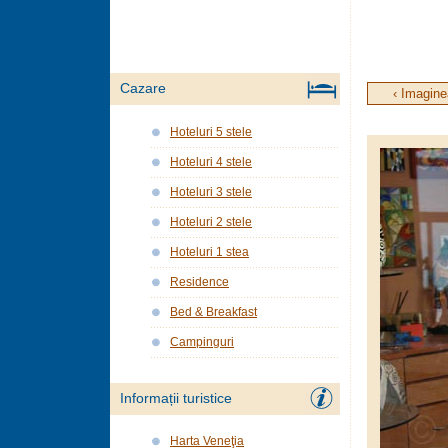
Cazare
‹ Imagine
Hoteluri 5 stele
Hoteluri 4 stele
Hoteluri 3 stele
Hoteluri 2 stele
Hoteluri 1 stea
Residence
Bed & Breakfast
Campinguri
Informații turistice
Harta Veneţia