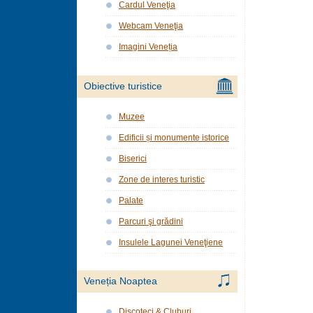
Cardul Veneţia
Webcam Veneţia
Imagini Veneția
Obiective turistice
Muzee
Edificii și monumente istorice
Biserici
Zone de interes turistic
Palate
Parcuri şi grădini
Insulele Lagunei Veneţiene
Veneția Noaptea
Discoteci & Cluburi