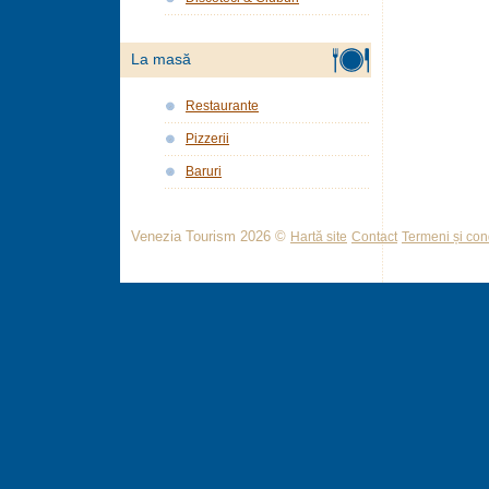
La masă
Restaurante
Pizzerii
Baruri
Venezia Tourism 2026 ©
Hartă site
Contact
Termeni și cond