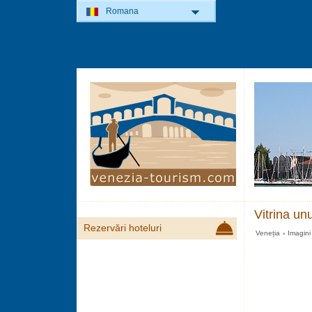
Romana
Vitrina un
Rezervări hoteluri
Veneția
›
Imagini