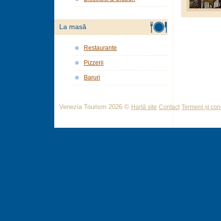
La masă
Restaurante
Pizzerii
Baruri
Venezia Tourism 2026 ©
Hartă site
Contact
Termeni și cond