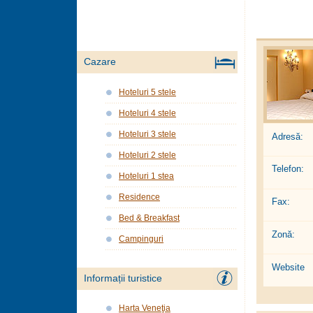
Cazare
Hoteluri 5 stele
Hoteluri 4 stele
Hoteluri 3 stele
Adresă:
Hoteluri 2 stele
Telefon:
Hoteluri 1 stea
Residence
Fax:
Bed & Breakfast
Zonă:
Campinguri
Website
Informații turistice
Harta Veneţia