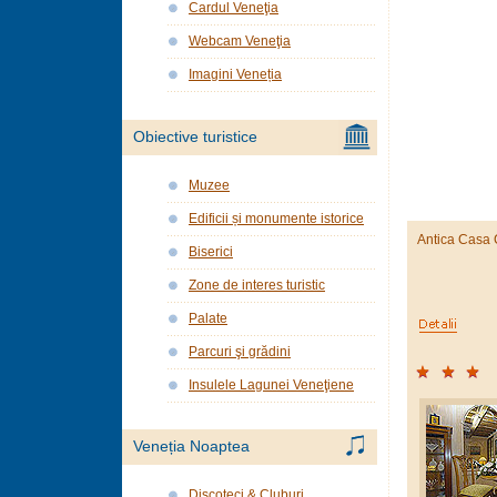
Cardul Veneţia
Webcam Veneţia
Imagini Veneția
Obiective turistice
Muzee
Edificii și monumente istorice
Antica Casa
Biserici
Zone de interes turistic
Palate
Parcuri şi grădini
Insulele Lagunei Veneţiene
Veneția Noaptea
Discoteci & Cluburi