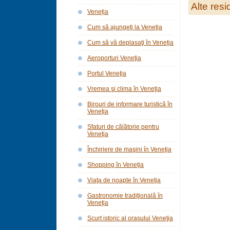
Alte res
Veneția
Cum să ajungeţi la Veneţia
Cum să vă deplasaţi în Veneţia
Aeroporturi Veneţia
Portul Veneţia
Vremea şi clima în Veneţia
Birouri de informare turistică în
Veneţia
Sfaturi de călătorie pentru
Veneţia
Închiriere de maşini în Veneţia
Shopping în Veneţia
Viaţa de noapte în Veneţia
Gastronomie tradiţională în
Veneţia
Scurt istoric al oraşului Veneţia