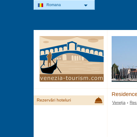
Romana
Residence 
Rezervări hoteluri
Veneția
›
Res