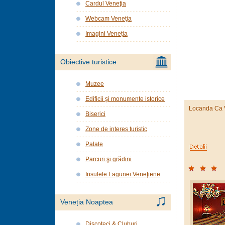
Cardul Veneţia
Webcam Veneţia
Imagini Veneția
Obiective turistice
Muzee
Edificii și monumente istorice
Locanda Ca V
Biserici
Zone de interes turistic
Palate
Parcuri şi grădini
Insulele Lagunei Veneţiene
Veneția Noaptea
Discoteci & Cluburi