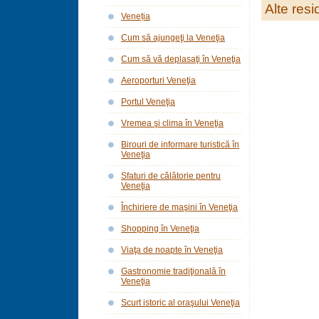
Alte res
Veneția
Cum să ajungeţi la Veneţia
Cum să vă deplasaţi în Veneţia
Aeroporturi Veneţia
Portul Veneţia
Vremea şi clima în Veneţia
Birouri de informare turistică în
Veneţia
Sfaturi de călătorie pentru
Veneţia
Închiriere de maşini în Veneţia
Shopping în Veneţia
Viaţa de noapte în Veneţia
Gastronomie tradiţională în
Veneţia
Scurt istoric al oraşului Veneţia