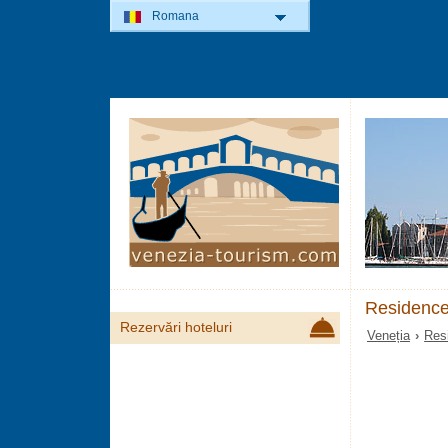
Romana
Residence
Rezervări hoteluri
Veneția
›
Res