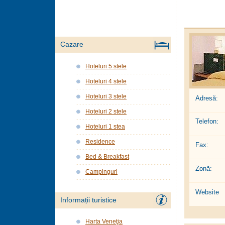
Cazare
Hoteluri 5 stele
Hoteluri 4 stele
Hoteluri 3 stele
Adresă:
Hoteluri 2 stele
Telefon:
Hoteluri 1 stea
Residence
Fax:
Bed & Breakfast
Zonă:
Campinguri
Website
Informații turistice
Harta Veneţia