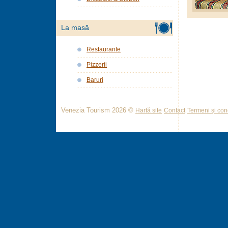
La masă
Restaurante
Pizzerii
Baruri
Venezia Tourism 2026 ©
Hartă site
Contact
Termeni și cond