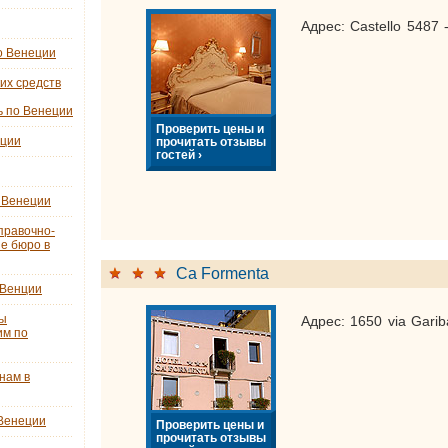
Адрес: Castello 5487
о Венеции
их средств
ь по Венеции
Проверить цены и
еции
прочитать отзывы
гостей ›
 Венеции
правочно-
е бюро в
Ca Formenta
 Венции
ты
Адрес: 1650 via Gariba
им по
нам в
 Венеции
Проверить цены и
прочитать отзывы