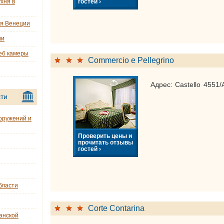
гостей ›
хня в
ия Венеции
ии
еб камеры
Commercio e Pellegrino
Адрес: Castello 4551/
ти
оружений и
Проверить цены и
прочитать отзывы
гостей ›
бласти
Corte Contarina
анской