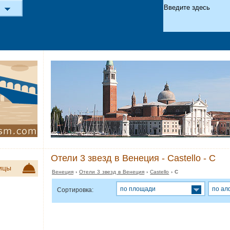
Отели 3 звезд в Венеция - Castello - C
ицы
Венеция
›
Отели 3 звезд в Венеция
›
Castello
› C
по площади
по ал
Сортировка: