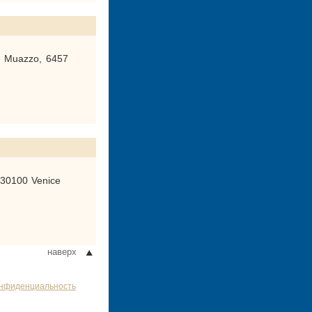
le Muazzo, 6457
 30100 Venice
наверх
нфиденциальность