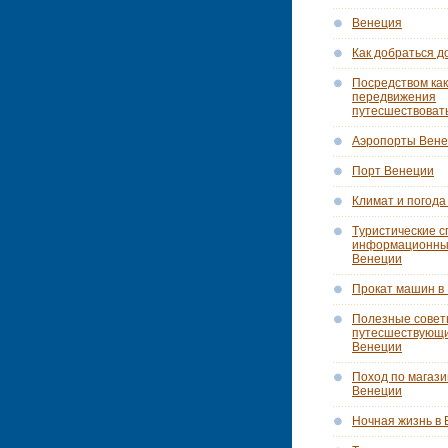
Венеция
Как добраться д
Посредством как
передвижения
путесшествоват
Аэропорты Вен
Порт Венеции
Климат и погода
Tуристические с
информационны
Венеции
Прокат машин в
Полезные сове
путесшествующ
Венеции
Поход по магази
Венеции
Ночная жизнь в