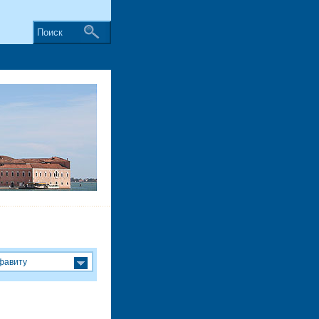
Поиск
фавиту