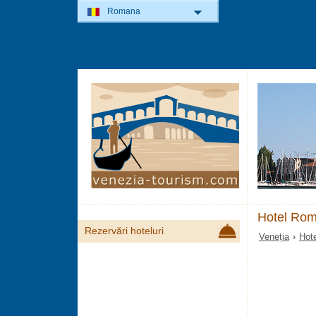
Romana
Hotel Rom
Rezervări hoteluri
Veneția
›
Hote