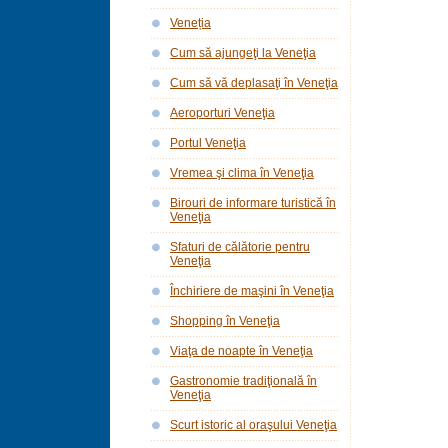
Veneția
Cum să ajungeţi la Veneţia
Cum să vă deplasaţi în Veneţia
Aeroporturi Veneţia
Portul Veneţia
Vremea şi clima în Veneţia
Birouri de informare turistică în
Veneţia
Sfaturi de călătorie pentru
Veneţia
Închiriere de maşini în Veneţia
Shopping în Veneţia
Viaţa de noapte în Veneţia
Gastronomie tradiţională în
Veneţia
Scurt istoric al oraşului Veneţia