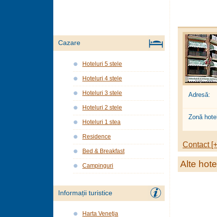
Cazare
Hoteluri 5 stele
Hoteluri 4 stele
Hoteluri 3 stele
Adresă:
Hoteluri 2 stele
Zonă hotel
Hoteluri 1 stea
Residence
Contact [+
Bed & Breakfast
Alte hote
Campinguri
Informații turistice
Harta Veneţia