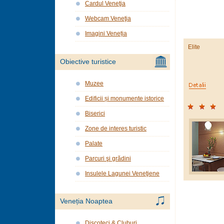
Cardul Veneţia
Webcam Veneţia
Imagini Veneția
Elite
Obiective turistice
Muzee
Edificii și monumente istorice
Biserici
Zone de interes turistic
Palate
Parcuri şi grădini
Insulele Lagunei Veneţiene
Veneția Noaptea
Discoteci & Cluburi