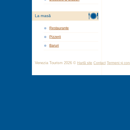
La masă
Restaurante
Pizzerii
Baruri
Venezia Tourism 2026 ©
Hartă site
Contact
Termeni și cond