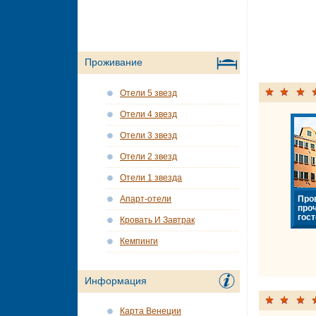
Проживание
Отели 5 звезд
Отели 4 звезд
Отели 3 звезд
Отели 2 звезд
Отели 1 звезда
Про
Апарт-отели
про
гост
Кровать И Завтрак
Кемпинги
Информация
Карта Венеции