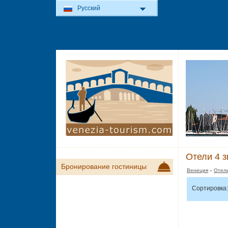
Русский
Отели 4 з
Бронирование гостиницы
Венеция
›
Отели
Сортировка: