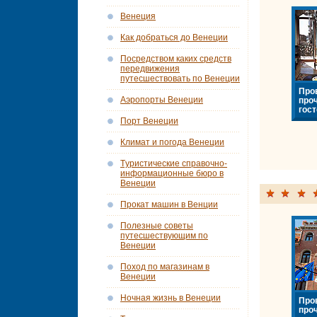
Венеция
Как добраться до Венеции
Посредством каких средств
передвижения
путесшествовать по Венеции
Про
Аэропорты Венеции
про
гост
Порт Венеции
Климат и погода Венеции
Tуристические справочно-
информационные бюро в
Венеции
Прокат машин в Венции
Полезные советы
путесшествующим по
Венеции
Поход по магазинам в
Венеции
Ночная жизнь в Венеции
Про
про