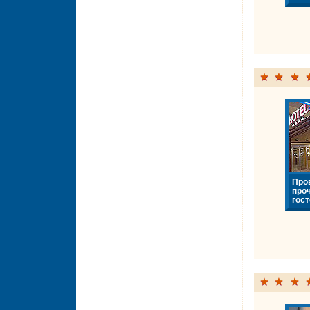
Про
про
гост