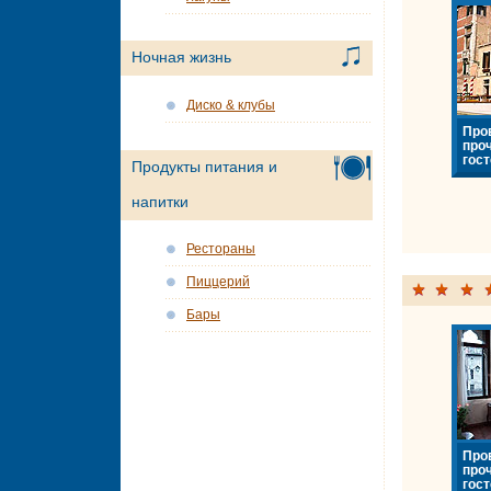
Ночная жизнь
Диско & клубы
Про
про
гост
Продукты питания и
напитки
Рестораны
Пиццерий
Бары
Про
про
гост