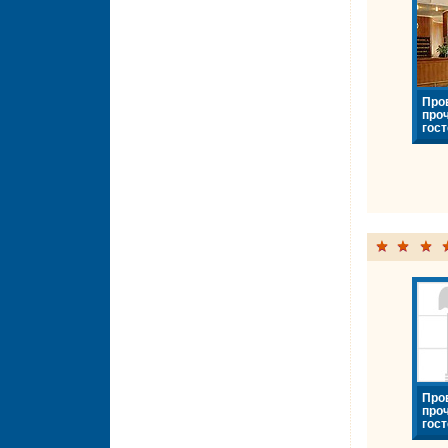
Про
про
гост
Про
про
гост