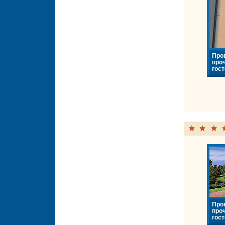
Про
про
гост
Про
про
гост