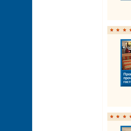
Про
про
гост