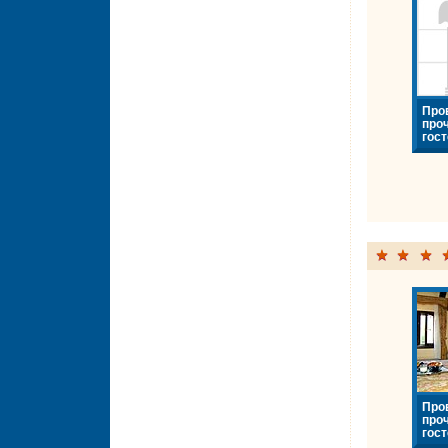
Про
про
гост
Про
про
гост