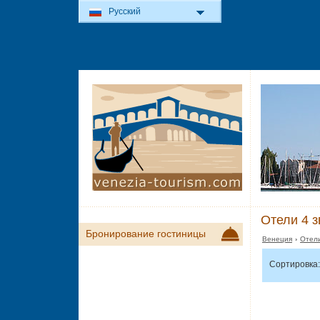
Русский
Отели 4 з
Бронирование гостиницы
Венеция
›
Отели
Сортировка: