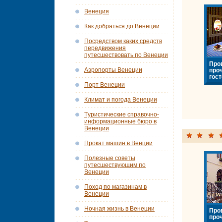
Венеция
Как добраться до Венеции
Посредством каких средств
передвижения
путесшествовать по Венеции
Про
Аэропорты Венеции
про
гост
Порт Венеции
Климат и погода Венеции
Tуристические справочно-
информационные бюро в
Венеции
Прокат машин в Венции
Полезные советы
путесшествующим по
Венеции
Поход по магазинам в
Венеции
Ночная жизнь в Венеции
Про
про