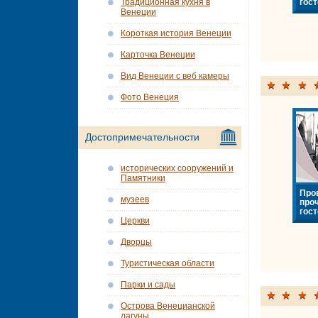
гост
Традиционная кухня в
Венеции
Короткая история Венеции
Карточка Венеции
Вид Венеции с веб камеры
Фото Венеция
Достопримечательности
исторических сооружений и
Памятники
Про
музеев
про
гост
Церкви
Дворцы
Туристическая области
Парки и сады
Острова Венецианской
лагуны