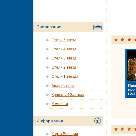
Проживание
Отели 5 звезд
Отели 4 звезд
Отели 3 звезд
Отели 2 звезд
Отели 1 звезда
Про
Апарт-отели
про
гост
Кровать И Завтрак
Кемпинги
Информация
Карта Венеции