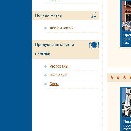
Ночная жизнь
Диско & клубы
Про
про
гост
Продукты питания и
напитки
Рестораны
Пиццерий
Бары
Про
про
гост