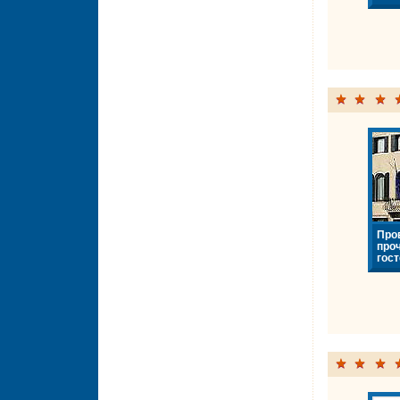
Про
про
гост