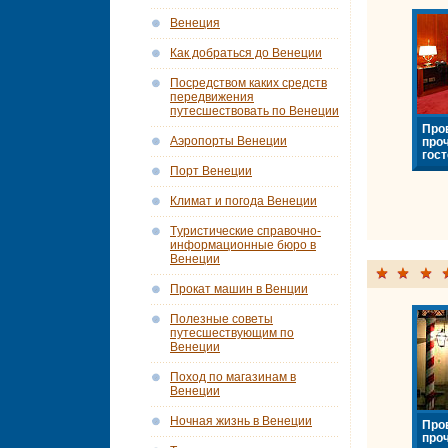
Венеция
Как добраться до Венеции
Посредством каких средств
передвижения
путесшествовать по Венеции
Про
Аэропорты Венеции
про
гост
Порт Венеции
Климат и погода Венеции
Tуристические справочно-
информационные бюро в
Венеции
Прокат машин в Венции
Полезные советы
путесшествующим по
Венеции
Поход по магазинам в
Венеции
Ночная жизнь в Венеции
Про
про