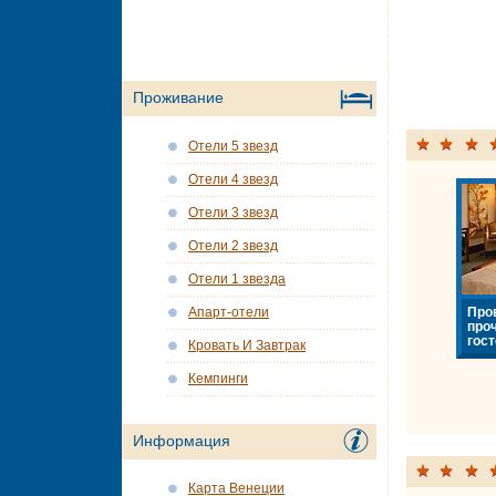
Проживание
Отели 5 звезд
Отели 4 звезд
Отели 3 звезд
Отели 2 звезд
Отели 1 звезда
Про
Апарт-отели
про
гост
Кровать И Завтрак
Кемпинги
Информация
Карта Венеции