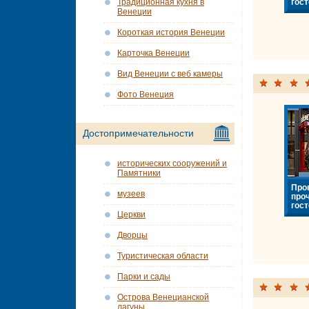
гост
Традиционная кухня в
Венеции
Короткая история Венеции
Карточка Венеции
Вид Венеции с веб камеры
Фото Венеция
Достопримечательности
исторических сооружений и
Памятники
Про
музеев
про
гост
Церкви
Дворцы
Туристическая области
Парки и сады
Острова Венецианской
лагуны