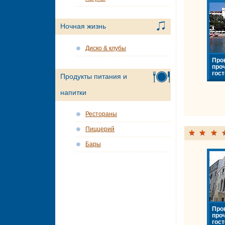
Ночная жизнь
Диско & клубы
Про
про
гост
Продукты питания и
напитки
Рестораны
Пиццерий
Бары
Про
про
гост