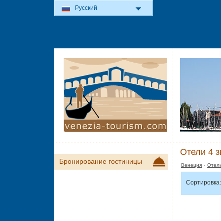
Русский
Отели 4 з
Бронирование гостиницы
Венеция
›
Отели
Сортировка: